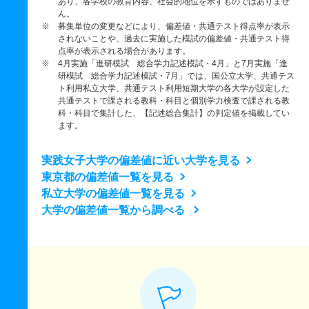
あり、各学校の教育内容、社会的地位を示すものではありませ
ん。
※ 募集単位の変更などにより、偏差値・共通テスト得点率が表示
されないことや、過去に実施した模試の偏差値・共通テスト得
点率が表示される場合があります。
※ 4月実施「進研模試 総合学力記述模試・4月」と7月実施「進
研模試 総合学力記述模試・7月」では、国公立大学、共通テス
ト利用私立大学、共通テスト利用短期大学の各大学が設定した
共通テストで課される教科・科目と個別学力検査で課される教
科・科目で集計した、【記述総合集計】の判定値を掲載してい
ます。
実践女子大学の偏差値に近い大学を見る
東京都の偏差値一覧を見る
私立大学の偏差値一覧を見る
大学の偏差値一覧から調べる