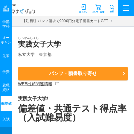
マナビジョン
検索
ログイン
パンフ・願書
【注目!】パンフ請求で2000円分電子図書カードGET
学部
学科
オー
じっせんじょし
キャン
実践女子大学
私立大学 東京都
先輩
学費
パンフ・願書取り寄せ
WEB出願関連情報
就職
資格
実践女子大学/
偏差値
偏差値・共通テスト得点率
（入試難易度）
入試