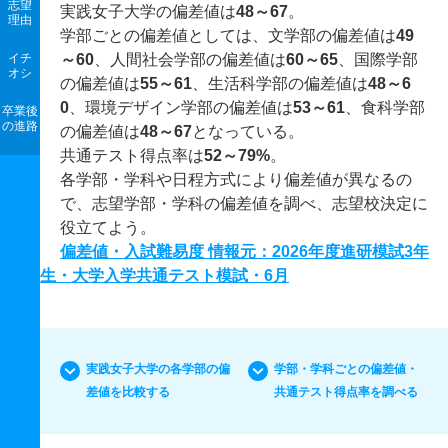
志望
実践女子大学の偏差値は
48～67
。
理由
学部ごとの偏差値としては、文学部の偏差値は
49
イチ
～60
、人間社会学部の偏差値は
60～65
、国際学部
オシ
の偏差値は
55～61
、生活科学部の偏差値は
48～6
0
、環境デザイン学部の偏差値は
53～61
、食科学部
卒業後
の進路
の偏差値は
48～67
となっている。
共通テスト得点率は
52～79%
。
各学部・学科や日程方式により偏差値が異なるの
で、志望学部・学科の偏差値を調べ、志望校決定に
役立てよう。
偏差値・入試難易度 情報元：2026年度進研模試3年
生・大学入学共通テスト模試・6月
実践女子大学の各学部の偏
学部・学科ごとの偏差値・
差値を比較する
共通テスト得点率を調べる