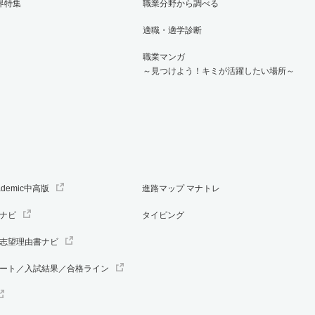
界特集
職業分野から調べる
適職・適学診断
職業マンガ
～見つけよう！キミが活躍したい場所～
ademic中高版
進路マップ マナトレ
ナビ
タイピング
志望理由書ナビ
ート／入試結果／合格ライン