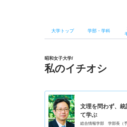
大学トップ
学部
・
学科
昭和女子大学/
私のイチオシ
文理を問わず、統
て学ぶ
総合情報学部 学部長（