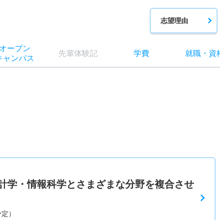
志望理由
オー
プン
先輩
体験記
学費
就職
・
資
キャン
パス
計学・情報科学とさまざまな分野を複合させ
予定）