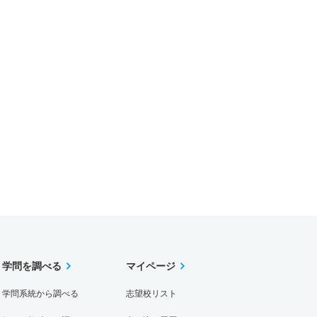
学問を調べる
マイページ
学問系統から調べる
志望校リスト