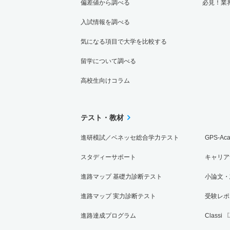
偏差値から調べる
必見！業
入試情報を調べる
気になる項目で大学を比較する
留学について調べる
高校生向けコラム
テスト・教材
進研模試／ベネッセ総合学力テスト
GPS-Ac
スタディーサポート
キャリア
進路マップ 基礎力診断テスト
小論文・
進路マップ 実力診断テスト
受験レポ
進路達成プログラム
Classi