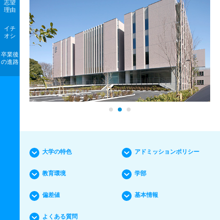
志望
理由
イチ
オシ
卒業後
の進路
大学の特色
アドミッションポリシー
教育環境
学部
偏差値
基本情報
よくある質問