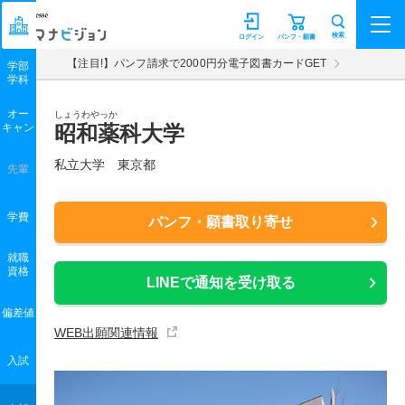
マナビジョン
検索
ログイン
パンフ・願書
【注目!】パンフ請求で2000円分電子図書カードGET
学部
学科
オー
しょうわやっか
キャン
昭和薬科大学
私立大学 東京都
先輩
学費
パンフ・願書取り寄せ
就職
資格
LINEで通知を受け取る
偏差値
WEB出願関連情報
入試