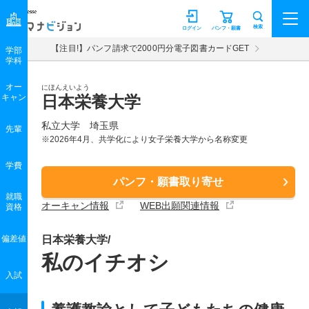
マナビジョン
検索
ログイン
パンフ・願書
【注目!】パンフ請求で2000円分電子図書カードGET
学部
学科
オー
にほんえいよう
キャン
日本栄養大学
私立大学 埼玉県
先輩
※2026年4月、共学化により女子栄養大学から名称変更
学費
パンフ・願書取り寄せ
就職
オーキャン情報
WEB出願関連情報
資格
偏差値
日本栄養大学/
私のイチオシ
入試