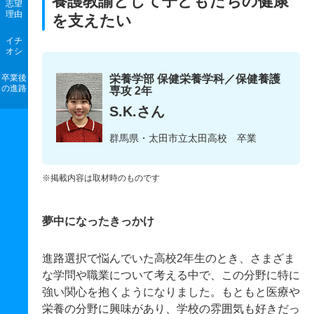
養護教諭として子どもたちの健康
志望
理由
を支えたい
イチ
オシ
卒業後
栄養学部 保健栄養学科／保健養護
の進路
専攻 2年
S.K.さん
群馬県・太田市立太田高校 卒業
※掲載内容は取材時のものです
夢中になったきっかけ
進路選択で悩んでいた高校2年生のとき、さまざま
な学問や職業について考える中で、この分野に特に
強い関心を抱くようになりました。もともと医療や
栄養の分野に興味があり、学校の雰囲気も好きだっ