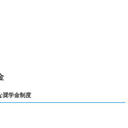
金
な奨学金制度