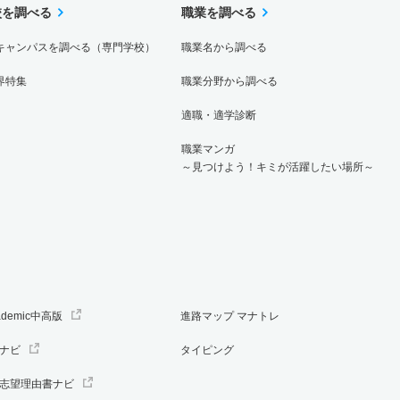
校を調べる
職業を調べる
キャンパスを調べる（専門学校）
職業名から調べる
界特集
職業分野から調べる
適職・適学診断
職業マンガ
～見つけよう！キミが活躍したい場所～
ademic中高版
進路マップ マナトレ
ナビ
タイピング
志望理由書ナビ