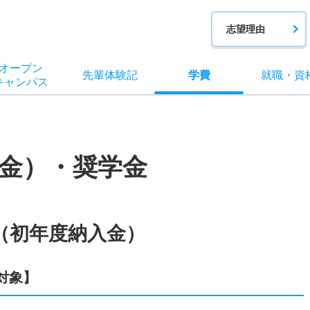
志望理由
オー
プン
先輩
体験記
学費
就職
・
資
キャン
パス
金）・奨学金
（初年度納入金）
対象】