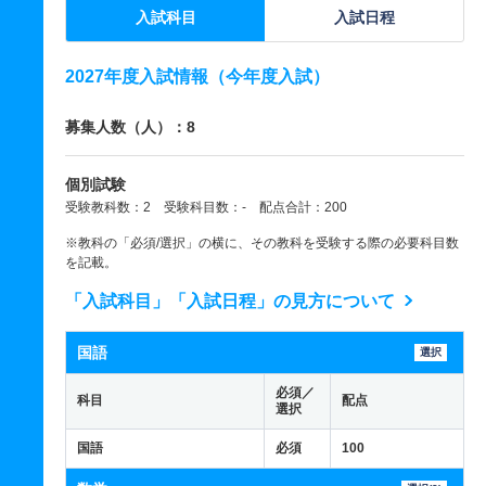
入試科目
入試日程
2027年度入試情報（今年度入試）
募集人数（人）：8
個別試験
受験教科数：2 受験科目数：- 配点合計：200
※教科の「必須/選択」の横に、その教科を受験する際の必要科目数
を記載。
「入試科目」「入試日程」の見方について
国語
選択
必須／
科目
配点
選択
国語
必須
100