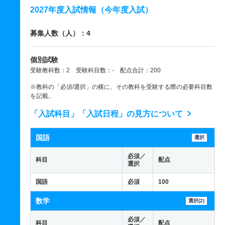
2027年度入試情報（今年度入試）
募集人数（人）：4
個別試験
受験教科数：2 受験科目数：- 配点合計：200
※教科の「必須/選択」の横に、その教科を受験する際の必要科目数
を記載。
「入試科目」「入試日程」の見方について
国語
選択
必須／
科目
配点
選択
国語
必須
100
数学
選択(2)
必須／
科目
配点