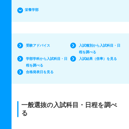
栄養学部
受験アドバイス
入試種別から入試科目・日
程を調べる
学部学科から入試科目・日
入試結果（倍率）を見る
程を調べる
合格発表日を見る
一般選抜の入試科目・日程を調べ
る