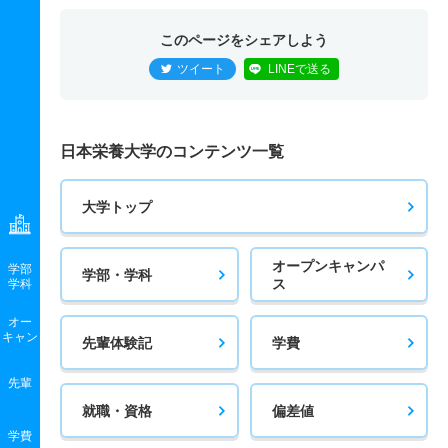
このページをシェアしよう
ツイート
LINEで送る
日本栄養大学のコンテンツ一覧
大学トップ
オープンキャンパ
学部
学部・学科
ス
学科
オー
キャン
先輩体験記
学費
先輩
就職・資格
偏差値
学費