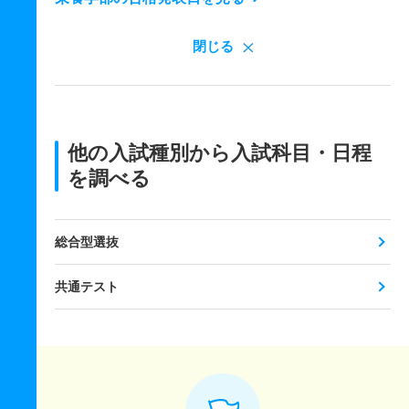
閉じる
他の入試種別から入試科目・日程
を調べる
総合型選抜
共通テスト