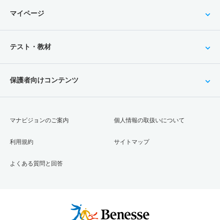
マイページ
テスト・教材
保護者向けコンテンツ
マナビジョンのご案内
個人情報の取扱いについて
利用規約
サイトマップ
よくある質問と回答