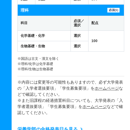
理科
必須(1)
必須／
科目
配点
選択
化学基礎・化学
選択
100
生物基礎・生物
選択
※国語は古文・漢文を除く
※理科/化学は化学基礎
※理科/生物は生物基礎
※内容には変更等の可能性もありますので、必ず大学発表
の「入学者選抜要項」「学生募集要項」を
ホームページ
な
どで確認してください。
※また旧課程の経過措置科目についても、大学発表の「入
学者選抜要項」「学生募集要項」を
ホームページ
などで確
認してください。
栄養学部の合格発表日を見る