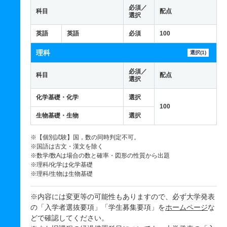
必須／
科目
配点
選択
英語
英語
必須
100
理科
選択(1)
必須／
科目
配点
選択
化学基礎・化学
選択
100
生物基礎・生物
選択
※【個別試験】国，数の同時判定不可。
※国語は古文・漢文を除く
※数学/数Aは場合の数と確率・図形の性質から出題
※理科/化学は化学基礎
※理科/生物は生物基礎
※内容には変更等の可能性もありますので、必ず大学発表
の「入学者選抜要項」「学生募集要項」を
ホームページ
な
どで確認してください。