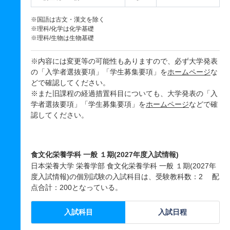
※国語は古文・漢文を除く
※理科/化学は化学基礎
※理科/生物は生物基礎
※内容には変更等の可能性もありますので、必ず大学発表
の「入学者選抜要項」「学生募集要項」を
ホームページ
な
どで確認してください。
※また旧課程の経過措置科目についても、大学発表の「入
学者選抜要項」「学生募集要項」を
ホームページ
などで確
認してください。
食文化栄養学科 一般 １期(2027年度入試情報)
日本栄養大学 栄養学部 食文化栄養学科 一般 １期(2027年
度入試情報)の個別試験の入試科目は、受験教科数：2 配
点合計：200となっている。
入試科目
入試日程