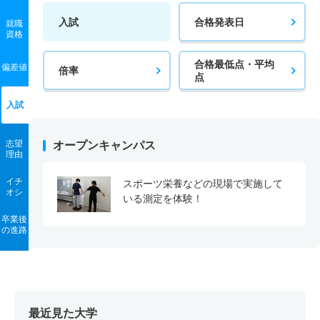
入試
合格発表日
就職
資格
合格最低点・平均
偏差値
倍率
点
入試
志望
オープンキャンパス
理由
イチ
スポーツ栄養などの現場で実施して
オシ
いる測定を体験！
卒業後
の進路
最近見た大学