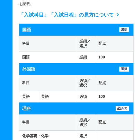
を記載。
「入試科目」「入試日程」の見方について
国語
選択
必須／
科目
配点
選択
国語
必須
100
外国語
選択
必須／
科目
配点
選択
英語
英語
必須
100
理科
必須(1)
必須／
科目
配点
選択
化学基礎・化学
選択