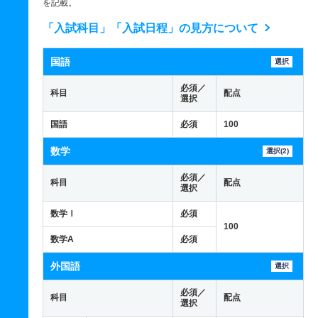
を記載。
「入試科目」「入試日程」の見方について
国語
選択
必須／
科目
配点
選択
国語
必須
100
数学
選択(2)
必須／
科目
配点
選択
数学Ⅰ
必須
100
数学A
必須
外国語
選択
必須／
科目
配点
選択