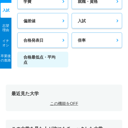
学費
就職・資格
入試
偏差値
入試
志望
理由
合格発表日
倍率
イチ
オシ
卒業後
合格最低点・平均
の進路
点
最近見た大学
この機能をOFF