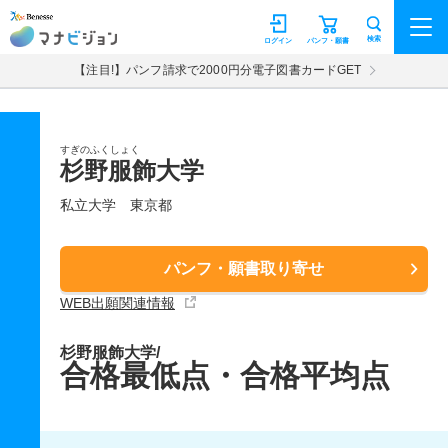
マナビジョン
検索
ログイン
パンフ・願書
【注目!】パンフ請求で2000円分電子図書カードGET
すぎのふくしょく
杉野服飾大学
私立大学
東京都
パンフ・願書取り寄せ
WEB出願関連情報
杉野服飾大学/
合格最低点・合格平均点