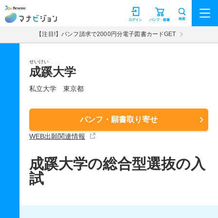
マナビジョン
検索
ログイン
パンフ・願書
【注目!】パンフ請求で2000円分電子図書カードGET
せいけい
成蹊大学
私立大学
東京都
パンフ・願書取り寄せ
WEB出願関連情報
成蹊大学の総合型選抜の入
試