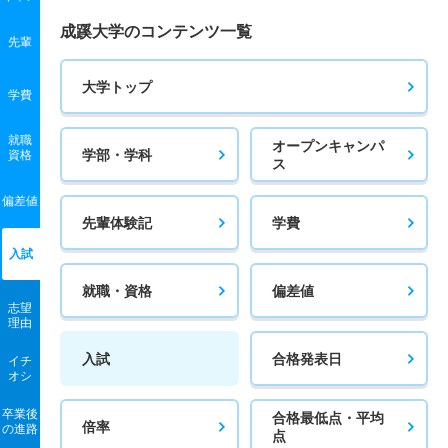
成蹊大学のコンテンツ一覧
先輩
大学トップ
学費
就職
オープンキャンパ
学部・学科
資格
ス
偏差値
先輩体験記
学費
入試
就職・資格
偏差値
志望
理由
入試
合格発表日
イチ
オシ
卒業後
合格最低点・平均
倍率
の進路
点