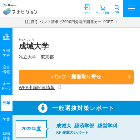
マナビジョン
検索
ログイン
パンフ・願書
【注目!】パンフ請求で2000円分電子図書カードGET
せいじょう
成城大学
学部
学科
私立大学
東京都
注目
情報
パンフ・願書取り寄せ
オー
WEB出願関連情報
キャン
先輩
一般選抜対策レポート
学費
成城大
経済学部
経営学科
2022年度
KF 先輩のレポート
就職
資格