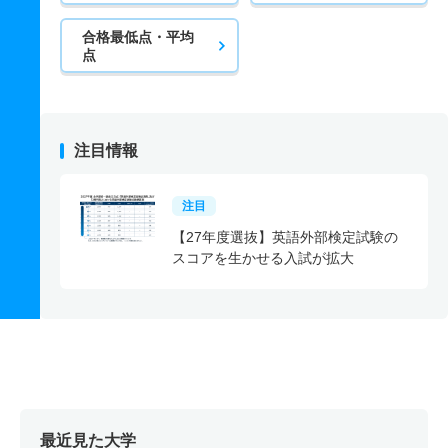
合格最低点・平均
点
注目情報
注目
【27年度選抜】英語外部検定試験の
スコアを生かせる入試が拡大
最近見た大学