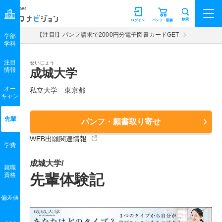
マナビジョン
検索
ログイン
パンフ・願書
【注目!】パンフ請求で2000円分電子図書カードGET
学部
学科
注目
せいじょう
情報
成城大学
オー
私立大学 東京都
キャン
先輩
パンフ・願書取り寄せ
WEB出願関連情報
学費
成城大学/
就職
資格
先輩体験記
偏差値