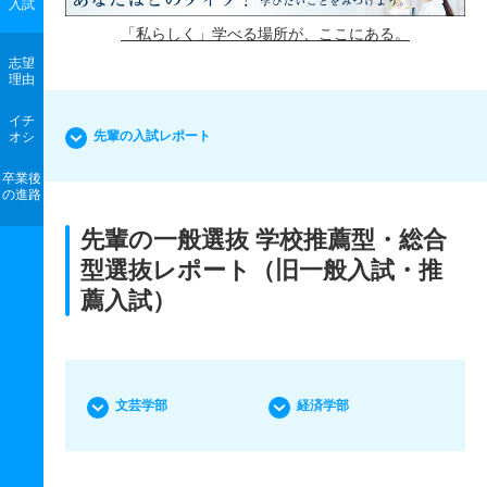
入試
「私らしく」学べる場所が、ここにある。
志望
理由
イチ
先輩の入試レポート
オシ
卒業後
の進路
先輩の一般選抜 学校推薦型・総合
型選抜レポート（旧一般入試・推
薦入試）
文芸学部
経済学部