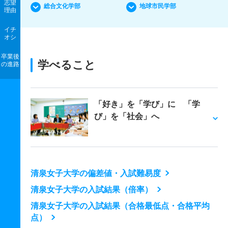
志望
総合文化学部
地球市民学部
理由
イチ
オシ
卒業後
学べること
の進路
「好き」を「学び」に 「学
び」を「社会」へ
清泉女子大学の偏差値・入試難易度
清泉女子大学の入試結果（倍率）
清泉女子大学の入試結果（合格最低点・合格平均
点）