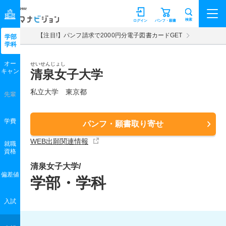
マナビジョン
検索
ログイン
パンフ・願書
【注目!】パンフ請求で2000円分電子図書カードGET
学部
学科
オー
せいせんじょし
キャン
清泉女子大学
私立大学 東京都
先輩
学費
パンフ・願書取り寄せ
WEB出願関連情報
就職
資格
清泉女子大学/
偏差値
学部・学科
入試