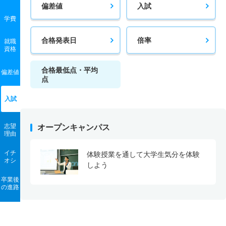
偏差値
入試
学費
合格発表日
倍率
就職
資格
合格最低点・平均
偏差値
点
入試
志望
オープンキャンパス
理由
イチ
体験授業を通して大学生気分を体験
オシ
しよう
卒業後
の進路