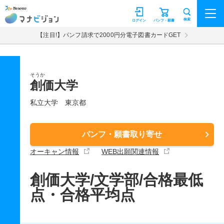
マナビジョン
検索
ログイン
パンフ・願書
【注目!】パンフ請求で2000円分電子図書カードGET
そうか
創価大学
私立大学
東京都
パンフ・願書取り寄せ
オーキャン情報
WEB出願関連情報
創価大学/文学部/合格最低
点・合格平均点