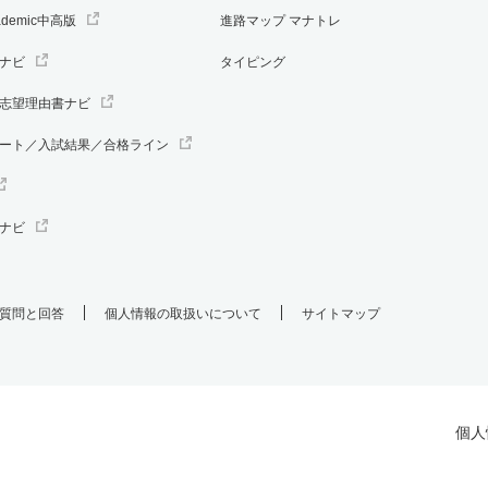
ademic中高版
進路マップ マナトレ
ナビ
タイピング
志望理由書ナビ
ート／入試結果／合格ライン
ナビ
質問と回答
個人情報の取扱いについて
サイトマップ
個人
.