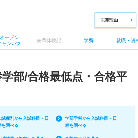
志望理由
オー
プン
先輩
体験記
学費
就職
・
資
キャン
パス
養学部/合格最低点・合格平
入試種別から入試科目・日
学部学科から入試科目・日
程を調べる
程を調べる