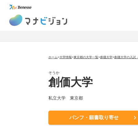
マナビジョン
ホーム
>
大学情報
>
東京都の大学一覧
>
創価大学
>
創価大学の入試
そうか
創価大学
私立大学
東京都
パンフ・願書取り寄せ