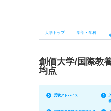
大学トップ
学部
・
学科
創価大学/国際教
均点
受験アドバイス