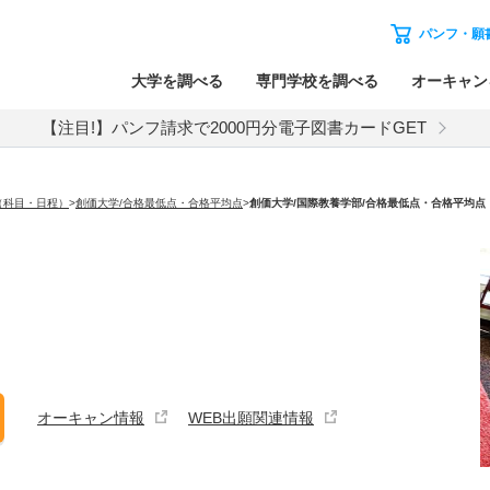
パンフ・願
大学を調べる
専門学校を調べる
オーキャン
【注目!】パンフ請求で2000円分電子図書カードGET
（科目・日程）
>
創価大学/合格最低点・合格平均点
>
創価大学
/国際教養学部/合格最低点・合格平均点
オーキャン情報
WEB出願関連情報