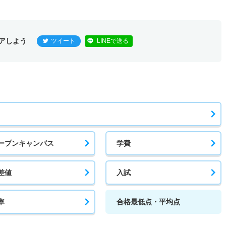
アしよう
ツイート
LINEで送る
ープンキャンパス
学費
差値
入試
率
合格最低点・平均点