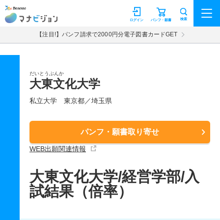
マナビジョン
検索
ログイン
パンフ・願書
【注目!】パンフ請求で2000円分電子図書カードGET
だいとうぶんか
大東文化大学
私立大学
東京都／埼玉県
パンフ・願書取り寄せ
WEB出願関連情報
大東文化大学/経営学部/入
試結果（倍率）