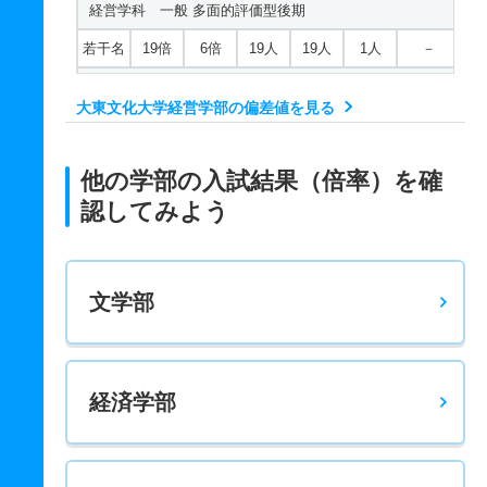
経営学科 一般 多面的評価型後期
若干名
19倍
6倍
19人
19人
1人
－
経営学科 一般 共テ 前期３科目型
大東文化大学経営学部の偏差値を見る
15人
2.90倍
1.90倍
725人
725人
248人
52.50
経営学科 一般 共テ 前期４科目型
他の学部の入試結果（倍率）を確
15人
1.90倍
1.30倍
122人
122人
64人
53.40
認してみよう
経営学科 一般 共テ 前期３科目英語民間型
15人
2.10倍
2.40倍
468人
468人
223人
51.10
文学部
経営学科 一般 共テ 前期４科目英語民間型
15人
1.30倍
1.80倍
56人
56人
43人
53.50
経営学科 一般 共テ 中期３科目型
経済学部
15人
2.50倍
1.60倍
69人
69人
28人
48.20
経営学科 一般 共テ 中期４科目型