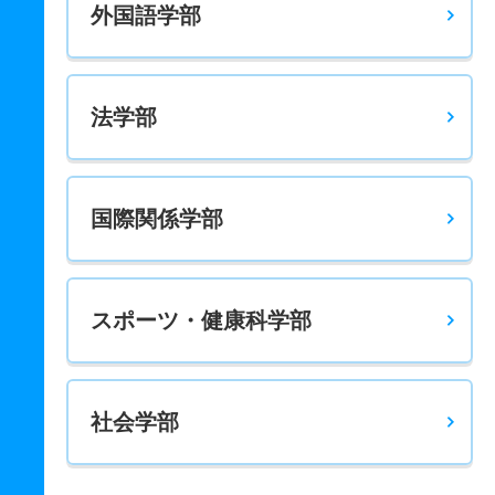
外国語学部
15人
1.60倍
1.40倍
29人
29人
18人
48.50
経営学科 一般 ニ 前期３科目基準点型
15人
3.20倍
5.50倍
553人
553人
172人
－
法学部
経営学科 一般 ニ 後期３科目型
10人
64倍
22倍
64人
64人
1人
－
経営学科 一般 ニ 後期４科目型
国際関係学部
10人
31倍
14倍
31人
31人
1人
－
スポーツ・健康科学部
社会学部