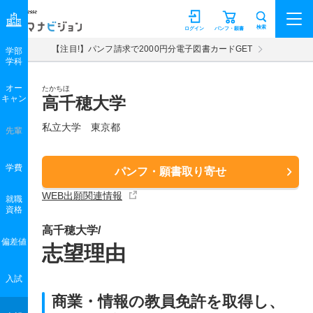
マナビジョン
検索
ログイン
パンフ・願書
【注目!】パンフ請求で2000円分電子図書カードGET
学部
学科
オー
たかちほ
キャン
高千穂大学
私立大学 東京都
先輩
学費
パンフ・願書取り寄せ
WEB出願関連情報
就職
資格
高千穂大学/
偏差値
志望理由
入試
商業・情報の教員免許を取得し、