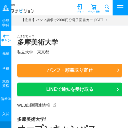
マナビジョン
検索
ログイン
パンフ・願書
【注目!】パンフ請求で2000円分電子図書カードGET
学部
学科
オー
たまびじゅつ
キャン
多摩美術大学
私立大学 東京都
先輩
学費
パンフ・願書取り寄せ
就職
資格
LINEで通知を受け取る
偏差値
WEB出願関連情報
入試
多摩美術大学/