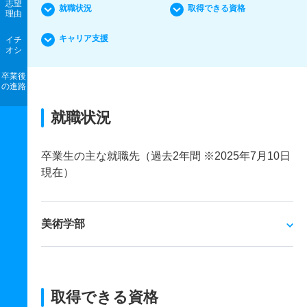
志望
就職状況
取得できる資格
理由
キャリア支援
イチ
オシ
卒業後
の進路
就職状況
卒業生の主な就職先（過去2年間 ※2025年7月10日
現在）
美術学部
取得できる資格