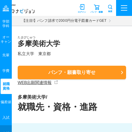
マナビジョン
検索
ログイン
パンフ・願書
【注目!】パンフ請求で2000円分電子図書カードGET
学部
学科
オー
たまびじゅつ
キャン
多摩美術大学
私立大学 東京都
先輩
学費
パンフ・願書取り寄せ
WEB出願関連情報
就職
資格
多摩美術大学/
偏差値
就職先・資格・進路
入試