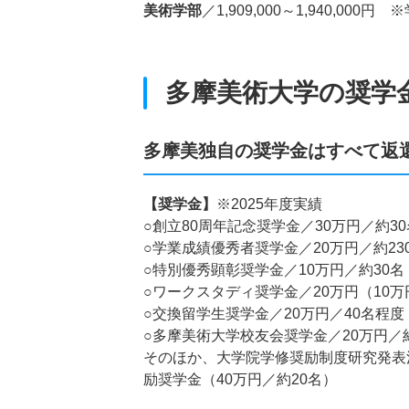
美術学部
／1,909,000～1,940,0
多摩美術大学の奨学
多摩美独自の奨学金はすべて返
【奨学金】
※2025年度実績
○創立80周年記念奨学金／30万円／約30
○学業成績優秀者奨学金／20万円／約23
○特別優秀顕彰奨学金／10万円／約30名
○ワークスタディ奨学金／20万円（10万
○交換留学生奨学金／20万円／40名程度
○多摩美術大学校友会奨学金／20万円／約
そのほか、大学院学修奨励制度研究発表活
励奨学金（40万円／約20名）