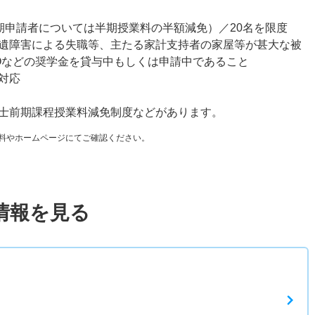
期申請者については半期授業料の半額減免）／20名を限度
遺障害による失職等、主たる家計支持者の家屋等が甚大な被
SOなどの奨学金を貸与中もしくは申請中であること
対応
士前期課程授業料減免制度などがあります。
料やホームページにてご確認ください。
情報を見る