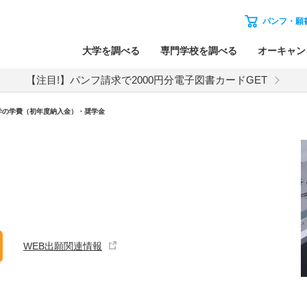
パンフ・願
大学を調べる
専門学校を調べる
オーキャン
【注目!】パンフ請求で2000円分電子図書カードGET
学の学費（初年度納入金）・奨学金
WEB出願関連情報