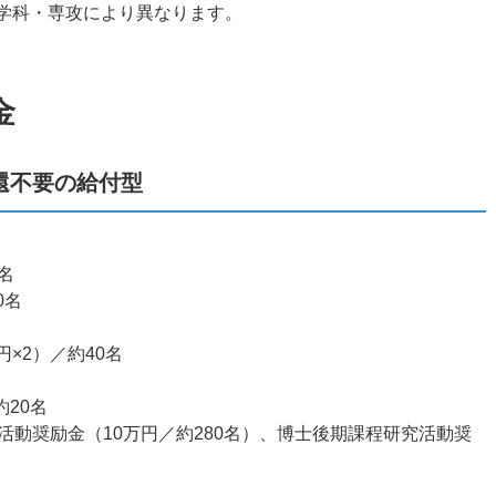
00円 ※学科・専攻により異なります。
金
還不要の給付型
名
0名
円×2）／約40名
20名
動奨励金（10万円／約280名）、博士後期課程研究活動奨