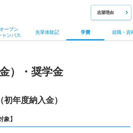
志望理由
オー
プン
先輩
体験記
学費
就職
・
資
キャン
パス
金）・奨学金
（初年度納入金）
対象】