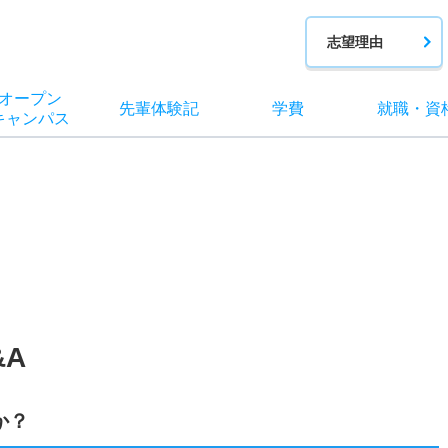
志望理由
オー
プン
先輩
体験記
学費
就職
・
資
キャン
パス
A
か？