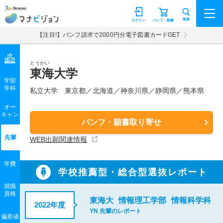
マナビジョン
検索
ログイン
パンフ・願書
【注目!】パンフ請求で2000円分電子図書カードGET
とうかい
東海大学
学部
学科
私立大学
東京都／北海道／神奈川県／静岡県／熊本県
オー
キャン
パンフ・願書取り寄せ
先輩
WEB出願関連情報
学費
学校推薦型・総合型選抜レポート
就職
資格
東海大
情報理工学部
情報科学科
2022年度
YN 先輩のレポート
偏差値