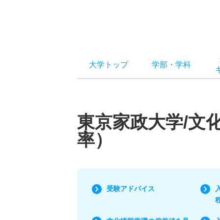
大学トップ
学部
・
学科
東京家政大学/文
率）
受験アドバイス