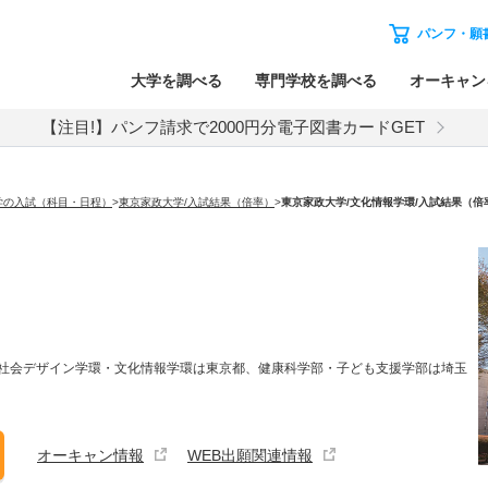
パンフ・願
大学を調べる
専門学校を調べる
オーキャン
【注目!】パンフ請求で2000円分電子図書カードGET
学の入試（科目・日程）
>
東京家政大学/入試結果（倍率）
>
東京家政大学
/文化情報学環/入試結果（倍
社会デザイン学環・文化情報学環は東京都、健康科学部・子ども支援学部は埼玉
オーキャン情報
WEB出願関連情報