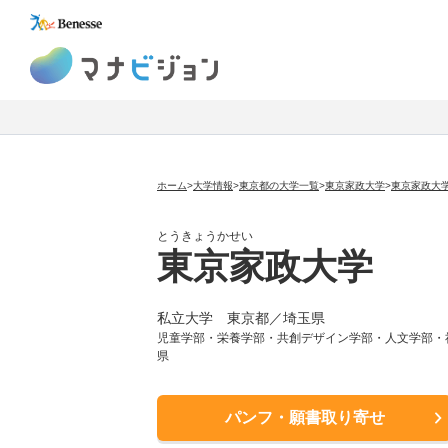
マナビジョン
ホーム
>
大学情報
>
東京都の大学一覧
>
東京家政大学
>
東京家政大
とうきょうかせい
東京家政大学
私立大学
東京都／埼玉県
児童学部・栄養学部・共創デザイン学部・人文学部・
県
パンフ・願書取り寄せ