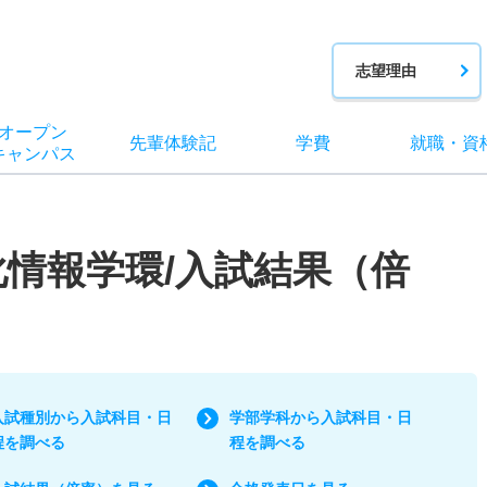
志望理由
オー
プン
先輩
体験記
学費
就職
・
資
キャン
パス
化情報学環/入試結果（倍
入試種別から入試科目・日
学部学科から入試科目・日
程を調べる
程を調べる