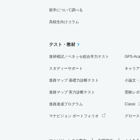
留学について調べる
高校生向けコラム
テスト・教材
進研模試／ベネッセ総合学力テスト
GPS-Ac
スタディーサポート
キャリア
進路マップ 基礎力診断テスト
小論文・
進路マップ 実力診断テスト
受験レポ
進路達成プログラム
Classi
マナビジョン ポートフォリオ
グロース