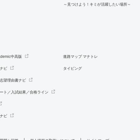
～見つけよう！キミが活躍したい場所～
ademic中高版
進路マップ マナトレ
ナビ
タイピング
志望理由書ナビ
ート／入試結果／合格ライン
ナビ