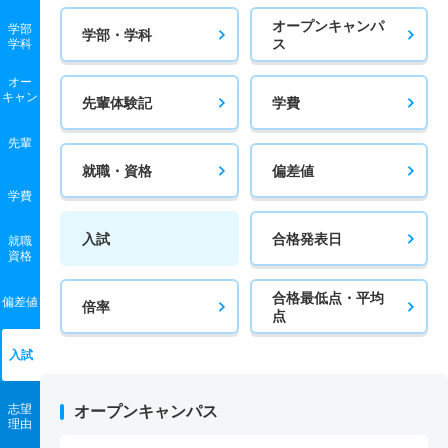
オープンキャンパ
学部
学部・学科
ス
学科
オー
キャン
先輩体験記
学費
先輩
就職・資格
偏差値
学費
入試
合格発表日
就職
資格
合格最低点・平均
偏差値
倍率
点
入試
志望
オープンキャンパス
理由