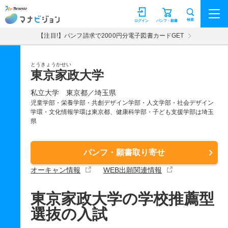
マナビジョン
検索
ログイン
パンフ・願書
【注目!】パンフ請求で2000円分電子図書カードGET
とうきょうかせい
東京家政大学
私立大学
東京都／埼玉県
児童学部・栄養学部・共創デザイン学部・人文学部・社会デザイン
学環・文化情報学環は東京都、健康科学部・子ども支援学部は埼玉
県
パンフ・願書取り寄せ
オーキャン情報
WEB出願関連情報
東京家政大学の学校推薦型
選抜の入試