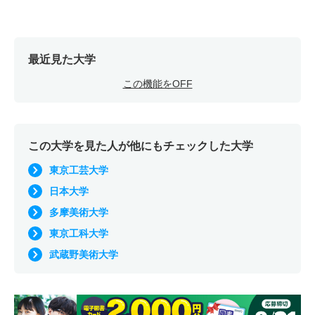
7人
2.20倍
1.50倍
54人
54人
25人
54.30
デザイン学科／テキスタイルデザイン専攻領域 一般 共
テ Ａ方式
最近見た大学
5人
1.60倍
1.50倍
41人
41人
26人
60.80
この機能をOFF
美術学科／絵画専攻領域 一般 美術／絵画
40人
6倍
4.50倍
393人
387人
65人
44.40
この大学を見た人が他にもチェックした大学
美術学科／絵画専攻領域 一般 共テ Ｃ方式
東京工芸大学
15人
5倍
4.50倍
200人
198人
40人
58.10
日本大学
美術学科／彫刻専攻領域 一般 美術／彫刻
多摩美術大学
7人
2.40倍
1.20倍
54人
53人
22人
49.70
東京工科大学
美術学科／彫刻専攻領域 一般 共テ Ａ方式
武蔵野美術大学
3人
2.30倍
1.80倍
34人
34人
15人
57.90