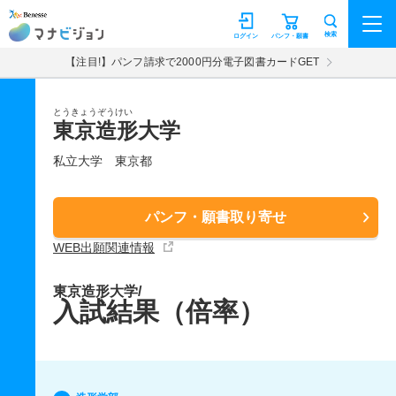
マナビジョン
検索
ログイン
パンフ・願書
【注目!】パンフ請求で2000円分電子図書カードGET
とうきょうぞうけい
東京造形大学
私立大学
東京都
パンフ・願書取り寄せ
WEB出願関連情報
東京造形大学/
入試結果（倍率）