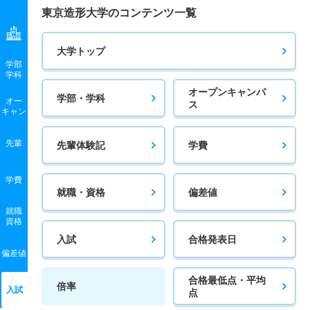
東京造形大学のコンテンツ一覧
4人
5.30倍
3.10倍
34人
32人
6人
55.50
デザイン学科／室内建築専攻領域 一般 共テ Ｂ方式
大学トップ
学部
4人
1.60倍
2.10倍
60人
60人
37人
55.80
学科
デザイン学科／インダストリアルデザイン専攻領域 一般
オープンキャンパ
学部・学科
オー
ス
デザイン／インダストリ
キャン
11人
2.90倍
2.90倍
117人
114人
40人
52
先輩
先輩体験記
学費
デザイン学科／インダストリアルデザイン専攻領域 一般
共テ Ａ方式
学費
就職・資格
偏差値
4人
2.80倍
2.90倍
94人
92人
33人
58.10
就職
デザイン学科／インダストリアルデザイン専攻領域 一般
資格
共テ Ｂ方式
入試
合格発表日
偏差値
4人
2.70倍
3.10倍
90人
90人
33人
62.80
合格最低点・平均
デザイン学科／テキスタイルデザイン専攻領域 一般 デ
倍率
入試
点
ザイン／テキスタイル