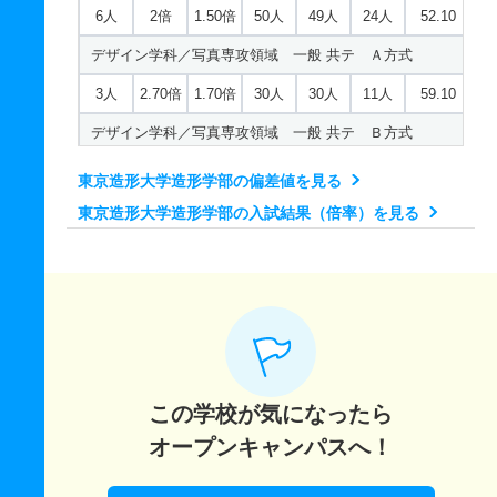
6人
2倍
1.50倍
50人
49人
24人
52.10
デザイン学科／写真専攻領域 一般 共テ Ａ方式
3人
2.70倍
1.70倍
30人
30人
11人
59.10
デザイン学科／写真専攻領域 一般 共テ Ｂ方式
3人
2.40倍
1.90倍
45人
45人
19人
61.70
東京造形大学造形学部の偏差値を見る
デザイン学科／映画・映像専攻領域 一般 デザイン／映
東京造形大学造形学部の入試結果（倍率）を見る
画・映像
7人
2.30倍
2.30倍
79人
75人
32人
50.20
デザイン学科／映画・映像専攻領域 一般 共テ Ａ方式
5人
3.30倍
4.60倍
52人
50人
15人
62.70
デザイン学科／映画・映像専攻領域 一般 共テ Ｂ方式
この学校が気になったら
4人
2.50倍
2.50倍
101人
100人
40人
60.80
オープンキャンパスへ！
デザイン学科／アニメーション専攻領域 一般 デザイン
／アニメーショ