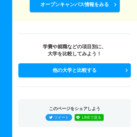
オープンキャンパス情報をみる
12人
3.90倍
4.10倍
132人
132人
34人
50.40
デザイン学科／アニメーション専攻領域 一般 共テ Ａ
方式
5人
3.60倍
3.80倍
115人
115人
32人
55.80
学費や就職などの項目別に、
デザイン学科／メディアデザイン専攻領域 一般 デザイ
大学を比較してみよう！
ン／メディアデザ
12人
3倍
4倍
148人
146人
49人
49.90
他の大学と比較する
デザイン学科／メディアデザイン専攻領域 一般 共テ
Ａ方式
6人
3.10倍
3.70倍
126人
126人
41人
61.20
デザイン学科／室内建築専攻領域 一般 デザイン／室内
このページをシェアしよう
建築
ツイート
LINEで送る
8人
1.50倍
1.80倍
42人
40人
26人
48.20
デザイン学科／室内建築専攻領域 一般 共テ Ａ方式