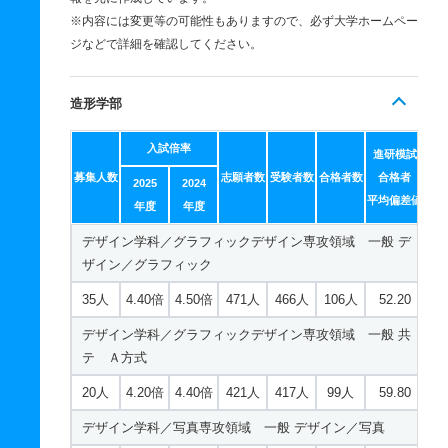
※内容には変更等の可能性もありますので、必ず大学ホームペー
ジなどで詳細を確認してください。
造形学部
入試倍率
進研模試
募集人数
志願者数
受験者数
合格者数
合格者
2025
2024
平均偏差値
年度
年度
デザイン学科／グラフィックデザイン専攻領域 一般 デ
ザイン／グラフィック
35人
4.40倍
4.50倍
471人
466人
106人
52.20
デザイン学科／グラフィックデザイン専攻領域 一般 共
テ Ａ方式
20人
4.20倍
4.40倍
421人
417人
99人
59.80
デザイン学科／写真専攻領域 一般 デザイン／写真