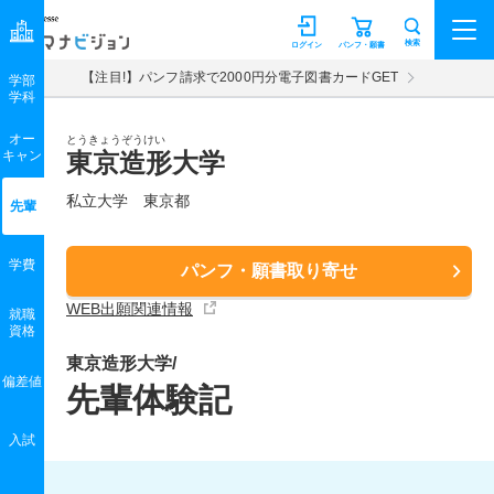
マナビジョン
検索
ログイン
パンフ・願書
【注目!】パンフ請求で2000円分電子図書カードGET
学部
学科
オー
とうきょうぞうけい
キャン
東京造形大学
私立大学 東京都
先輩
学費
パンフ・願書取り寄せ
WEB出願関連情報
就職
資格
東京造形大学/
偏差値
先輩体験記
入試