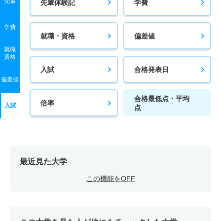
先輩
先輩体験記
学費
学費
就職・資格
偏差値
就職
資格
入試
合格発表日
偏差値
合格最低点・平均
倍率
入試
点
最近見た大学
この機能をOFF