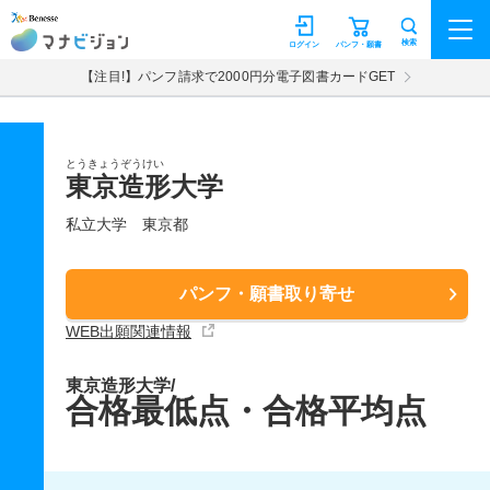
マナビジョン
検索
ログイン
パンフ・願書
【注目!】パンフ請求で2000円分電子図書カードGET
とうきょうぞうけい
東京造形大学
私立大学
東京都
パンフ・願書取り寄せ
WEB出願関連情報
東京造形大学/
合格最低点・合格平均点