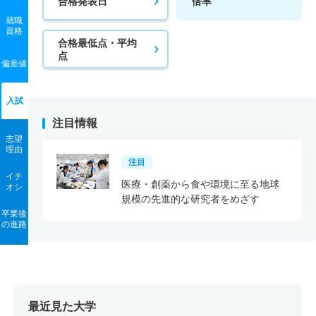
合格発表日
倍率
就職
資格
合格最低点・平均
点
偏差値
入試
注目情報
志望
理由
注目
イチ
医療・創薬から食や環境に至る地球
オシ
規模の先進的な研究者をめざす
卒業後
の進路
最近見た大学