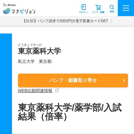
マナビジョン
検索
ログイン
パンフ・願書
【注目!】パンフ請求で2000円分電子図書カードGET
とうきょうやっか
東京薬科大学
私立大学
東京都
パンフ・願書取り寄せ
WEB出願関連情報
東京薬科大学/薬学部/入試
結果（倍率）