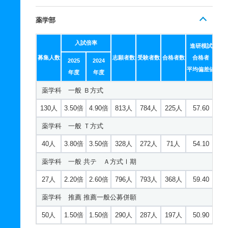
薬学部
入試倍率
進研模試
募集人数
志願者数
受験者数
合格者数
合格者
2025
2024
平均偏差値
年度
年度
薬学科 一般 Ｂ方式
130人
3.50倍
4.90倍
813人
784人
225人
57.60
薬学科 一般 Ｔ方式
40人
3.80倍
3.50倍
328人
272人
71人
54.10
薬学科 一般 共テ Ａ方式Ⅰ期
27人
2.20倍
2.60倍
796人
793人
368人
59.40
薬学科 推薦 推薦一般公募併願
50人
1.50倍
1.50倍
290人
287人
197人
50.90