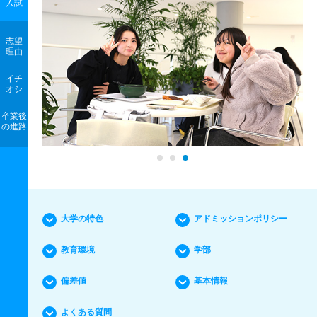
入試
志望
理由
イチ
オシ
卒業後
の進路
大学の特色
アドミッションポリシー
教育環境
学部
偏差値
基本情報
よくある質問