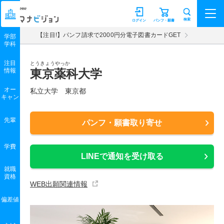
マナビジョン
検索
ログイン
パンフ・願書
【注目!】パンフ請求で2000円分電子図書カードGET
学部
学科
注目
とうきょうやっか
情報
東京薬科大学
オー
私立大学 東京都
キャン
先輩
パンフ・願書取り寄せ
学費
LINEで通知を受け取る
就職
資格
WEB出願関連情報
偏差値