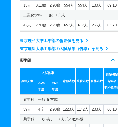
15人
3.10倍
2.90倍
554人
554人
180人
69.10
工業化学科 一般 Ｂ方式
42人
2.40倍
2.20倍
657人
617人
256人
63.70
工業化学科 一般 共テ Ａ方式４教科型
東京理科大学工学部の偏差値を見る
15人
2倍
1.80倍
292人
292人
145人
67.40
東京理科大学工学部の入試結果（倍率）を見る
電気工学科 一般 Ｂ方式
薬学部
42人
3.10倍
2.40倍
1420人
1339人
428人
67.80
入試倍率
電気工学科 一般 共テ Ａ方式４教科型
進研模試
募集人数
志願者数
受験者数
合格者数
合格者
2025
2024
15人
2.30倍
2.20倍
312人
312人
138人
69.90
平均偏差値
年度
年度
機械工学科 一般 Ｂ方式
薬学科 一般 Ｂ方式
42人
3.70倍
4.30倍
1742人
1635人
445人
69
39人
4倍
2.90倍
1223人
1142人
288人
66.10
機械工学科 一般 共テ Ａ方式４教科型
薬学科 一般 共テ Ａ方式４教科型
15人
2.50倍
4.10倍
643人
643人
255人
70.10