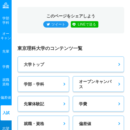
このページをシェアしよう
学部
学科
ツイート
LINEで送る
オー
キャン
東京理科大学のコンテンツ一覧
先輩
大学トップ
学費
就職
オープンキャンパ
学部・学科
資格
ス
偏差値
先輩体験記
学費
入試
就職・資格
偏差値
志望