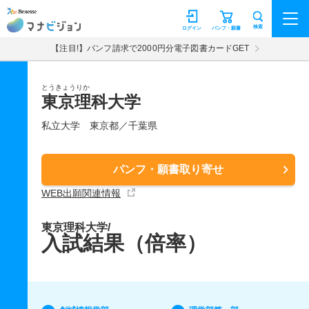
マナビジョン
検索
ログイン
パンフ・願書
【注目!】パンフ請求で2000円分電子図書カードGET
とうきょうりか
東京理科大学
私立大学
東京都／千葉県
パンフ・願書取り寄せ
WEB出願関連情報
東京理科大学/
入試結果（倍率）