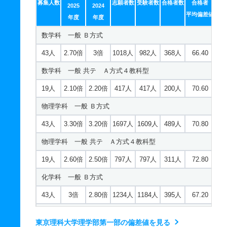
募集人数
志願者数
受験者数
合格者数
合格者
2025
2024
平均偏差値
年度
年度
数学科 一般 Ｂ方式
43人
2.70倍
3倍
1018人
982人
368人
66.40
数学科 一般 共テ Ａ方式４教科型
19人
2.10倍
2.20倍
417人
417人
200人
70.60
物理学科 一般 Ｂ方式
43人
3.30倍
3.20倍
1697人
1609人
489人
70.80
物理学科 一般 共テ Ａ方式４教科型
19人
2.60倍
2.50倍
797人
797人
311人
72.80
化学科 一般 Ｂ方式
43人
3倍
2.80倍
1234人
1184人
395人
67.20
化学科 一般 共テ Ａ方式４教科型
東京理科大学理学部第一部の偏差値を見る