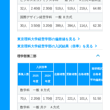
32人
2.40倍
2.30倍
519人
519人
219人
64.80
国際デザイン経営学科 一般 Ｂ方式
30人
3.50倍
3.20倍
399人
394人
114人
62.30
国際デザイン経営学科 一般 共テ Ａ方式４教科型
東京理科大学経営学部の偏差値を見る
20人
2.70倍
2.40倍
174人
174人
64人
64.60
東京理科大学経営学部の入試結果（倍率）を見る
理学部第二部
入試倍率
進研模試
募集人数
志願者数
受験者数
合格者数
合格者
2025
2024
平均偏差値
年度
年度
数学科 一般 Ｂ方式
70人
2.20倍
1.70倍
272人
221人
101人
51.50
数学科 一般 共テ Ａ方式