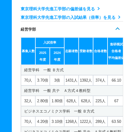
25人
2.40倍
2.30倍
509人
509人
216人
67
生命システム工学科 一般 共テ Ａ方式４教科型
東京理科大学先進工学部の偏差値を見る
機械航空宇宙工学科 一般 Ｂ方式
16人
2.50倍
2.70倍
419人
419人
165人
69
東京理科大学先進工学部の入試結果（倍率）を見る
50人
2.90倍
2.70倍
1260人
1194人
411人
66.80
物理工学科 一般 Ｂ方式
経営学部
機械航空宇宙工学科 一般 共テ Ａ方式４教科型
45人
2.60倍
2.60倍
946人
905人
347人
68.10
20人
2.50倍
入試倍率
2.10倍
637人
637人
250人
68.60
物理工学科 一般 共テ Ａ方式４教科型
進研模試
募集人数
志願者数
受験者数
合格者数
合格者
社会基盤工学科 一般 Ｂ方式
2025
2024
16人
2.30倍
2倍
279人
279人
120人
71.70
平均偏差値
年度
年度
42人
2.30倍
2.40倍
887人
856人
366人
64.20
機能デザイン工学科 一般 Ｂ方式
経営学科 一般 Ｂ方式
社会基盤工学科 一般 共テ Ａ方式４教科型
45人
2.90倍
2.90倍
950人
919人
316人
65.30
70人
3.70倍
3倍
1431人
1392人
374人
66.10
15人
2.10倍
2.70倍
293人
293人
138人
67.50
機能デザイン工学科 一般 共テ Ａ方式４教科型
経営学科 一般 共テ Ａ方式４教科型
16人
3倍
2.90倍
319人
319人
106人
67.90
32人
2.80倍
1.80倍
628人
628人
225人
67
ビジネスエコノミクス学科 一般 Ｂ方式
70人
4.20倍
3.10倍
1268人
1222人
289人
63.50
ビジネスエコノミクス学科 一般 共テ Ａ方式４教科型