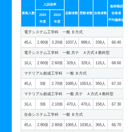
入試倍率
進研模試
45人
3.60倍
4.50倍
899人
857人
240人
66.30
募集人数
志願者数
受験者数
合格者数
合格者
2025
2024
建築学科 一般 共テ Ａ方式４教科型
平均偏差値
年度
年度
20人
3倍
3.50倍
398人
398人
134人
67
電子システム工学科 一般 Ｂ方式
先端化学科 一般 Ｂ方式
45人
2.90倍
3.20倍
1037人
999人
339人
66.40
45人
2.90倍
2.10倍
863人
829人
283人
64.10
電子システム工学科 一般 共テ Ａ方式４教科型
先端化学科 一般 共テ Ａ方式４教科型
16人
2.80倍
2.60倍
329人
329人
116人
68.60
20人
2.40倍
2.20倍
627人
627人
257人
65.50
マテリアル創成工学科 一般 Ｂ方式
電気電子情報工学科 一般 Ｂ方式
45人
3倍
2.70倍
1085人
1053人
350人
67.10
40人
3倍
3.50倍
1157人
1094人
370人
65.80
マテリアル創成工学科 一般 共テ Ａ方式４教科型
電気電子情報工学科 一般 Ｓ方式
16人
3倍
2.10倍
470人
470人
158人
67.30
20人
2.40倍
2.50倍
280人
271人
111人
65
生命システム工学科 一般 Ｂ方式
電気電子情報工学科 一般 共テ Ａ方式４教科型
45人
2.80倍
2.80倍
1065人
1030人
365人
66.70