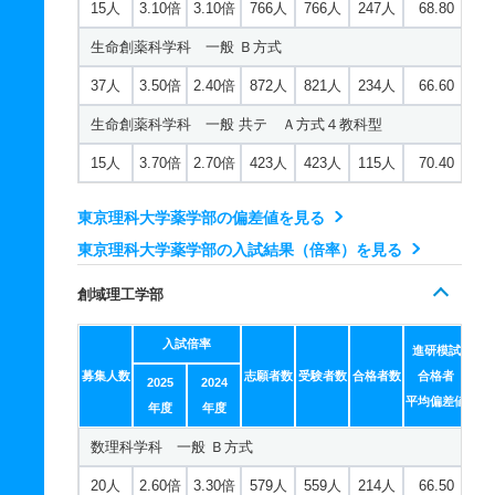
15人
3.10倍
3.10倍
766人
766人
247人
68.80
生命創薬科学科 一般 Ｂ方式
37人
3.50倍
2.40倍
872人
821人
234人
66.60
生命創薬科学科 一般 共テ Ａ方式４教科型
15人
3.70倍
2.70倍
423人
423人
115人
70.40
東京理科大学薬学部の偏差値を見る
東京理科大学薬学部の入試結果（倍率）を見る
創域理工学部
入試倍率
進研模試
募集人数
志願者数
受験者数
合格者数
合格者
2025
2024
平均偏差値
年度
年度
数理科学科 一般 Ｂ方式
20人
2.60倍
3.30倍
579人
559人
214人
66.50