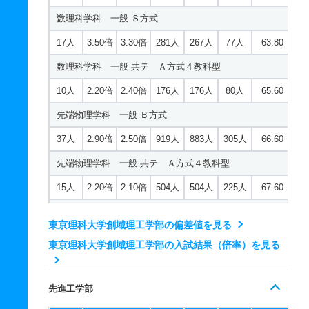
数理科学科 一般 Ｓ方式
17人
3.50倍
3.30倍
281人
267人
77人
63.80
数理科学科 一般 共テ Ａ方式４教科型
10人
2.20倍
2.40倍
176人
176人
80人
65.60
先端物理学科 一般 Ｂ方式
37人
2.90倍
2.50倍
919人
883人
305人
66.60
先端物理学科 一般 共テ Ａ方式４教科型
15人
2.20倍
2.10倍
504人
504人
225人
67.60
生命生物科学科 一般 Ｂ方式
東京理科大学創域理工学部の偏差値を見る
45人
2.60倍
2.50倍
1216人
1175人
445人
66.50
東京理科大学創域理工学部の入試結果（倍率）を見る
生命生物科学科 一般 共テ Ａ方式４教科型
15人
2.50倍
2.60倍
631人
631人
249人
68.50
先進工学部
建築学科 一般 Ｂ方式