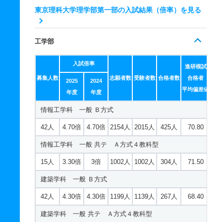
19人
2.30倍
2.30倍
459人
459人
199人
69.50
東京理科大学理学部第一部の入試結果（倍率）を見る
応用数学科 一般 Ｂ方式
46人
2.50倍
2.70倍
746人
715人
286人
63.80
工学部
応用数学科 一般 共テ Ａ方式４教科型
入試倍率
進研模試
20人
2.60倍
1.90倍
322人
322人
125人
67.30
募集人数
志願者数
受験者数
合格者数
合格者
2025
2024
応用化学科 一般 Ｂ方式
平均偏差値
年度
年度
46人
3.50倍
3.50倍
1378人
1311人
373人
68.50
情報工学科 一般 Ｂ方式
応用化学科 一般 共テ Ａ方式４教科型
42人
4.70倍
4.70倍
2154人
2015人
425人
70.80
20人
2.10倍
2.20倍
644人
644人
305人
69.70
情報工学科 一般 共テ Ａ方式４教科型
15人
3.30倍
3倍
1002人
1002人
304人
71.50
建築学科 一般 Ｂ方式
42人
4.30倍
4.30倍
1199人
1139人
267人
68.40
建築学科 一般 共テ Ａ方式４教科型