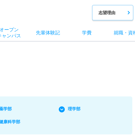
志望理由
オー
プン
先輩
体験記
学費
就職
・
資
キャン
パス
薬学部
理学部
健康科学部