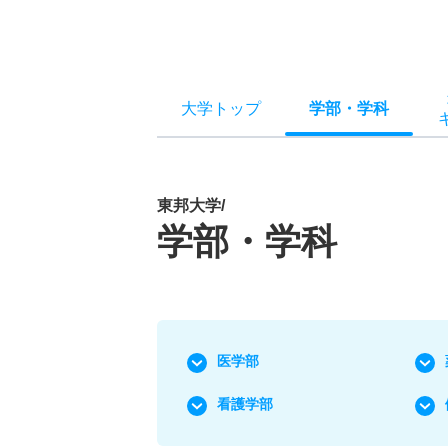
大学トップ
学部
・
学科
東邦大学/
学部・学科
医学部
看護学部