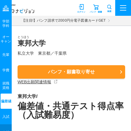
マナビジョン
検索
ログイン
パンフ・願書
【注目!】パンフ請求で2000円分電子図書カードGET
学部
学科
オー
とうほう
キャン
東邦大学
私立大学 東京都／千葉県
先輩
学費
パンフ・願書取り寄せ
WEB出願関連情報
就職
資格
東邦大学/
偏差値
偏差値・共通テスト得点率
（入試難易度）
入試