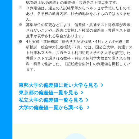
60%以上80%未満）の偏差値・共通テスト得点率です。
※ Ｂ判定値は、過去の入試結果等からベネッセが予想したもので
あり、各学校の教育内容、社会的地位を示すものではありませ
ん。
※ 募集単位の変更などにより、偏差値・共通テスト得点率が表示
されないことや、過去に実施した模試の偏差値・共通テスト得
点率が表示される場合があります。
※ 4月実施「進研模試 総合学力記述模試・4月」と7月実施「進
研模試 総合学力記述模試・7月」では、国公立大学、共通テス
ト利用私立大学、共通テスト利用短期大学の各大学が設定した
共通テストで課される教科・科目と個別学力検査で課される教
科・科目で集計した、【記述総合集計】の判定値を掲載してい
ます。
東邦大学の偏差値に近い大学を見る
東京都の偏差値一覧を見る
私立大学の偏差値一覧を見る
大学の偏差値一覧から調べる