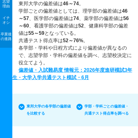
志望
東邦大学の偏差値は
46～74
。
理由
学部ごとの偏差値としては、理学部の偏差値は
46
イチ
～57
、医学部の偏差値は
74
、薬学部の偏差値は
56
オシ
～60
、看護学部の偏差値は
52
、健康科学部の偏差
値は
55～59
となっている。
卒業後
の進路
共通テスト得点率は
52～76%
。
各学部・学科や日程方式により偏差値が異なるの
で、志望学部・学科の偏差値を調べ、志望校決定に
役立てよう。
偏差値・入試難易度 情報元：2026年度進研模試3年
生・大学入学共通テスト模試・6月
東邦大学の各学部の偏差値
学部・学科ごとの偏差値・
を比較する
共通テスト得点率を調べる