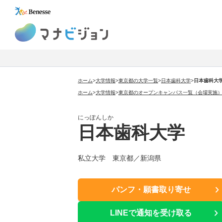
マナビジョン
ホーム
>
大学情報
>
東京都の大学一覧
>
日本歯科大学
>
日本歯科大
ホーム
>
大学情報
>
東京都のオープンキャンパス一覧（会場実施
にっぽんしか
日本歯科大学
私立大学 東京都／新潟県
パンフ・願書取り寄せ
LINEで通知を受け取る