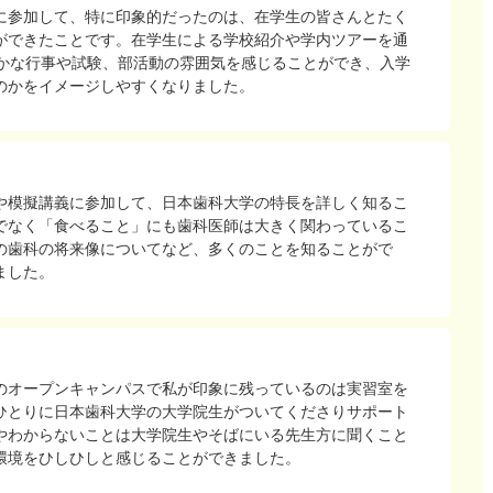
に参加して、特に印象的だったのは、在学生の皆さんとたく
ができたことです。在学生による学校紹介や学内ツアーを通
まかな行事や試験、部活動の雰囲気を感じることができ、入学
のかをイメージしやすくなりました。
や模擬講義に参加して、日本歯科大学の特長を詳しく知るこ
でなく「食べること」にも歯科医師は大きく関わっているこ
の歯科の将来像についてなど、多くのことを知ることがで
ました。
のオープンキャンパスで私が印象に残っているのは実習室を
ひとりに日本歯科大学の大学院生がついてくださりサポート
やわからないことは大学院生やそばにいる先生方に聞くこと
環境をひしひしと感じることができました。