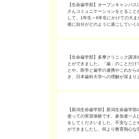
【生命歯学部】オープンキャンパス
さんコミュニケーションをとること
して、1年生～6年生にかけての大
後に自分がどのように過ごしていく
【生命歯学部】多摩クリニック講演
とができました。「歯」のことだけ
とや、医学と歯学の連携やこれから
き、日本歯科大学への理解が深まり
【新潟生命歯学部】新潟生命歯学部
使っての実習体験です。参加者一人
をしてくださいました。不安なこと
ができましたし、何より教育熱心な