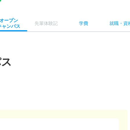
オー
プン
先輩
体験記
学費
就職
・
資
キャン
パス
パス