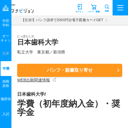
マナビジョン
検索
ログイン
パンフ・願書
【注目!】パンフ請求で2000円分電子図書カードGET
学部
学科
オー
にっぽんしか
キャン
日本歯科大学
私立大学 東京都／新潟県
先輩
学費
パンフ・願書取り寄せ
WEB出願関連情報
就職
資格
日本歯科大学/
偏差値
学費（初年度納入金）・奨
学金
入試