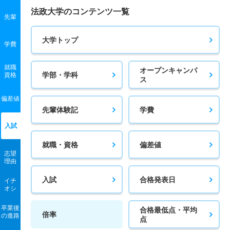
法政大学のコンテンツ一覧
先輩
大学トップ
学費
就職
オープンキャンパ
学部・学科
資格
ス
偏差値
先輩体験記
学費
入試
就職・資格
偏差値
志望
理由
入試
合格発表日
イチ
オシ
卒業後
合格最低点・平均
倍率
の進路
点