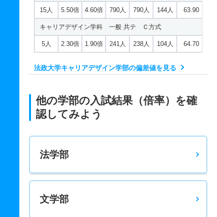
15人
5.50倍
4.60倍
790人
790人
144人
63.90
キャリアデザイン学科 一般 共テ Ｃ方式
5人
2.30倍
1.90倍
241人
238人
104人
64.70
法政大学キャリアデザイン学部の偏差値を見る
他の学部の入試結果（倍率）を確
認してみよう
法学部
文学部