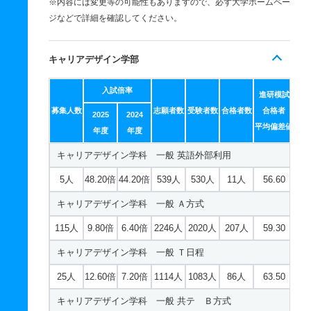
※内容には変更等の可能性もありますので、必ず大学ホームペー
ジなどで詳細を確認してください。
キャリアデザイン学部
入試倍率
進研模試
募集人数
志願者数
受験者数
合格者数
合格者
2025
2024
平均偏差値
年度
年度
キャリアデザイン学科 一般 英語外部利用
5人
48.20倍
44.20倍
539人
530人
11人
56.60
キャリアデザイン学科 一般 Ａ方式
115人
9.80倍
6.40倍
2246人
2020人
207人
59.30
キャリアデザイン学科 一般 Ｔ日程
25人
12.60倍
7.20倍
1114人
1083人
86人
63.50
キャリアデザイン学科 一般 共テ Ｂ方式