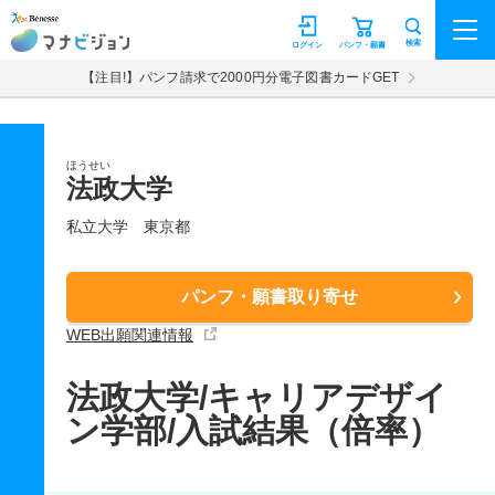
マナビジョン
検索
ログイン
パンフ・願書
【注目!】パンフ請求で2000円分電子図書カードGET
ほうせい
法政大学
私立大学
東京都
パンフ・願書取り寄せ
WEB出願関連情報
法政大学/キャリアデザイ
ン学部/入試結果（倍率）