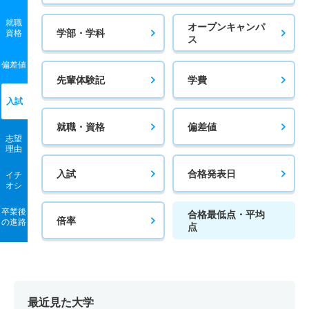
就職
オープンキャンパ
学部・学科
資格
ス
偏差値
先輩体験記
学費
入試
就職・資格
偏差値
志望
理由
入試
合格発表日
イチ
オシ
卒業後
合格最低点・平均
倍率
の進路
点
最近見た大学