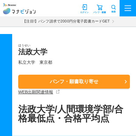
マナビジョン
検索
ログイン
パンフ・願書
【注目!】パンフ請求で2000円分電子図書カードGET
ほうせい
法政大学
私立大学
東京都
パンフ・願書取り寄せ
WEB出願関連情報
法政大学/人間環境学部/合
格最低点・合格平均点