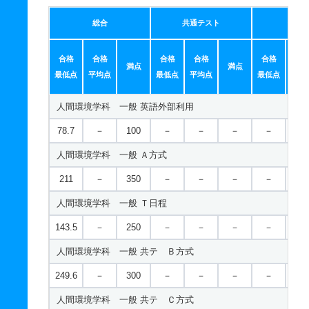
総合
共通テスト
個別
合格
合格
合格
合格
合格
合
満点
満点
最低点
平均点
最低点
平均点
最低点
平均
人間環境学科 一般 英語外部利用
78.7
－
100
－
－
－
－
－
人間環境学科 一般 Ａ方式
211
－
350
－
－
－
－
－
人間環境学科 一般 Ｔ日程
143.5
－
250
－
－
－
－
－
人間環境学科 一般 共テ Ｂ方式
249.6
－
300
－
－
－
－
－
人間環境学科 一般 共テ Ｃ方式