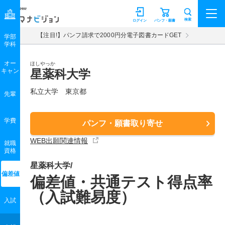
マナビジョン
検索
ログイン
パンフ・願書
【注目!】パンフ請求で2000円分電子図書カードGET
学部
学科
オー
ほしやっか
キャン
星薬科大学
私立大学 東京都
先輩
学費
パンフ・願書取り寄せ
WEB出願関連情報
就職
資格
星薬科大学/
偏差値
偏差値・共通テスト得点率
（入試難易度）
入試