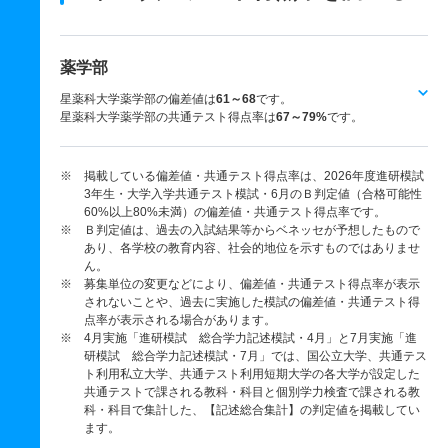
薬学部
星薬科大学薬学部の偏差値は
61～68
です。
星薬科大学薬学部の共通テスト得点率は
67～79%
です。
※ 掲載している偏差値・共通テスト得点率は、2026年度進研模試
3年生・大学入学共通テスト模試・6月のＢ判定値（合格可能性
60%以上80%未満）の偏差値・共通テスト得点率です。
※ Ｂ判定値は、過去の入試結果等からベネッセが予想したもので
あり、各学校の教育内容、社会的地位を示すものではありませ
ん。
※ 募集単位の変更などにより、偏差値・共通テスト得点率が表示
されないことや、過去に実施した模試の偏差値・共通テスト得
点率が表示される場合があります。
※ 4月実施「進研模試 総合学力記述模試・4月」と7月実施「進
研模試 総合学力記述模試・7月」では、国公立大学、共通テス
ト利用私立大学、共通テスト利用短期大学の各大学が設定した
共通テストで課される教科・科目と個別学力検査で課される教
科・科目で集計した、【記述総合集計】の判定値を掲載してい
ます。