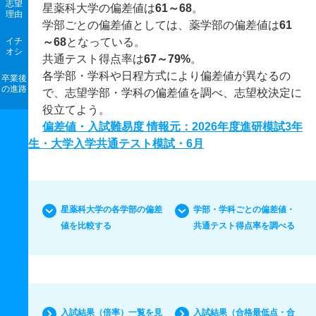
志望
星薬科大学の偏差値は
61～68
。
理由
学部ごとの偏差値としては、薬学部の偏差値は
61
イチ
～68
となっている。
オシ
共通テスト得点率は
67～79%
。
各学部・学科や日程方式により偏差値が異なるの
卒業後
の進路
で、志望学部・学科の偏差値を調べ、志望校決定に
役立てよう。
偏差値・入試難易度 情報元：2026年度進研模試3年
生・大学入学共通テスト模試・6月
星薬科大学の各学部の偏差
学部・学科ごとの偏差値・
値を比較する
共通テスト得点率を調べる
入試結果（倍率）一覧を見
入試結果（合格最低点・合