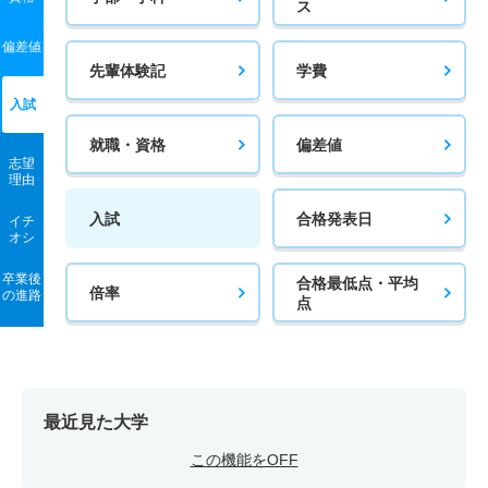
ス
偏差値
先輩体験記
学費
入試
就職・資格
偏差値
志望
理由
入試
合格発表日
イチ
オシ
卒業後
合格最低点・平均
倍率
の進路
点
最近見た大学
この機能をOFF