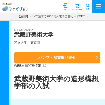
マナビジョン
検索
ログイン
パンフ・願書
【注目!】パンフ請求で2000円分電子図書カードGET
むさしのびじゅつ
武蔵野美術大学
私立大学
東京都
パンフ・願書取り寄せ
WEB出願関連情報
武蔵野美術大学の造形構想
学部の入試