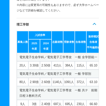
※内容には変更等の可能性もありますので、必ず大学ホームペー
ジなどで詳細を確認してください。
理工学部
入試倍率
進研模試
募集人数
志願者数
受験者数
合格者数
合格者
2025
2024
平均偏差値
年度
年度
電気電子生命学科／電気電子工学専攻 一般 全学部統一
20人
3.30倍
2.50倍
413人
384人
115人
65.10
電気電子生命学科／電気電子工学専攻 一般 学部別
80人
2.90倍
2.60倍
1140人
1091人
372人
63.10
電気電子生命学科／電気電子工学専攻 一般 共テ 前期
日程３教科方式
9人
3倍
2.40倍
697人
695人
230人
66.60