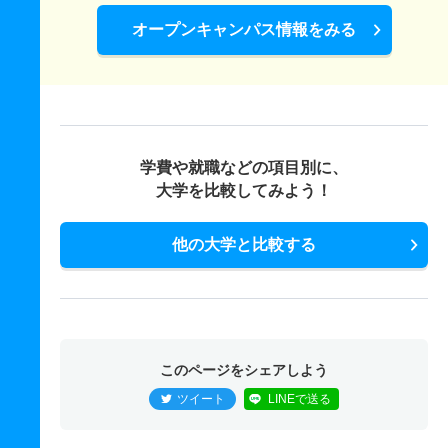
オープンキャンパス情報をみる
建築学科 一般 ニ 後期日程
2人
7.80倍
2.70倍
31人
31人
4人
－
応用化学科 一般 全学部統一
12人
3.50倍
3倍
413人
361人
103人
64.80
学費や就職などの項目別に、
応用化学科 一般 学部別
大学を比較してみよう！
60人
3倍
3.10倍
1512人
1445人
487人
65.50
他の大学と比較する
応用化学科 一般 共テ 前期日程４教科方式
7人
3.50倍
3.70倍
769人
765人
217人
69.10
応用化学科 一般 ニ 後期日程
2人
6.50倍
4.60倍
26人
26人
4人
－
このページをシェアしよう
情報科学科 一般 全学部統一
ツイート
LINEで送る
12人
4.10倍
5.30倍
550人
514人
126人
66.90