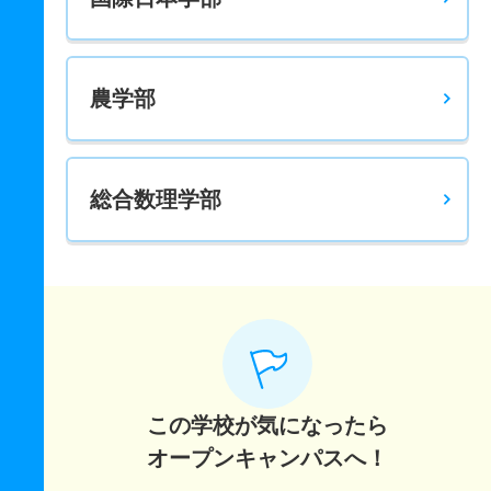
17人
2.50倍
2.80倍
296人
278人
112人
64
機械情報工学科 一般 学部別
農学部
66人
2.40倍
2.60倍
798人
755人
319人
63.70
機械情報工学科 一般 共テ 前期日程３教科方式
6人
2.70倍
2.70倍
587人
587人
219人
67.70
総合数理学部
機械情報工学科 一般 ニ 後期日程
3人
3.50倍
2倍
42人
42人
12人
－
建築学科 一般 全学部統一
19人
4.80倍
4.40倍
561人
509人
105人
65.80
建築学科 一般 学部別
88人
3.90倍
4.30倍
1568人
1492人
387人
65.60
この学校が気になったら
建築学科 一般 共テ 前期日程４教科方式
オープンキャンパスへ！
12人
4.50倍
4.50倍
887人
884人
196人
66.40