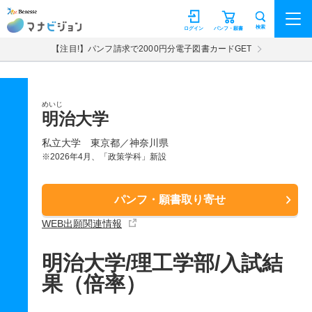
マナビジョン
検索
ログイン
パンフ・願書
【注目!】パンフ請求で2000円分電子図書カードGET
めいじ
明治大学
私立大学
東京都／神奈川県
※2026年4月、「政策学科」新設
パンフ・願書取り寄せ
WEB出願関連情報
明治大学/理工学部/入試結
果（倍率）