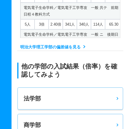
電気電子生命学科／電気電子工学専攻 一般 共テ 前期
日程４教科方式
5人
3倍
2.40倍
341人
340人
114人
65.30
電気電子生命学科／電気電子工学専攻 一般 ニ 後期日
程
明治大学理工学部の偏差値を見る
3人
2.80倍
2.30倍
37人
37人
13人
－
電気電子生命学科／生命理工学専攻 一般 全学部統一
他の学部の入試結果（倍率）を確
10人
2.20倍
2.50倍
183人
156人
72人
63.60
認してみよう
電気電子生命学科／生命理工学専攻 一般 学部別
27人
3倍
3.10倍
417人
394人
131人
64.30
法学部
電気電子生命学科／生命理工学専攻 一般 共テ 前期日
程３教科方式
3人
2.80倍
3.30倍
283人
282人
102人
65.90
商学部
電気電子生命学科／生命理工学専攻 一般 共テ 前期日