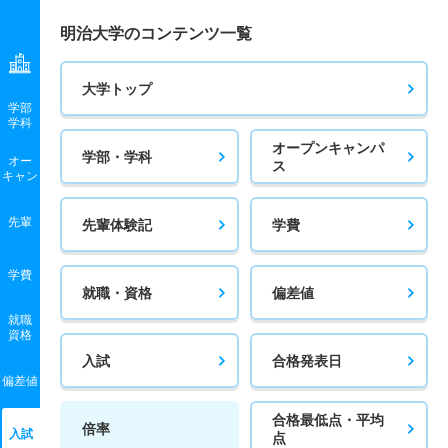
情報科学科 一般 学部別
明治大学のコンテンツ一覧
65人
4.40倍
4.20倍
1787人
1693人
381人
67
情報科学科 一般 共テ 前期日程３教科方式
大学トップ
学部
7人
4.20倍
3.70倍
927人
926人
222人
68.20
学科
情報科学科 一般 共テ 前期日程４教科方式
オープンキャンパ
学部・学科
オー
ス
キャン
7人
3倍
3.40倍
536人
534人
180人
67.70
情報科学科 一般 ニ 後期日程
先輩
先輩体験記
学費
2人
3.30倍
2.40倍
39人
39人
12人
－
学費
数学科 一般 全学部統一
就職・資格
偏差値
就職
10人
3.50倍
3.50倍
181人
170人
49人
63.40
資格
数学科 一般 学部別
入試
合格発表日
偏差値
32人
2.70倍
2.80倍
601人
569人
214人
65.70
合格最低点・平均
数学科 一般 共テ 前期日程４教科方式
倍率
入試
点