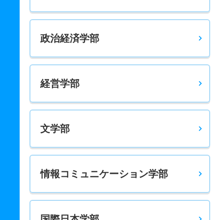
程４教科方式
2人
2.10倍
2.80倍
175人
174人
82人
66.70
政治経済学部
電気電子生命学科／生命理工学専攻 一般 ニ 後期日程
2人
3.60倍
2.10倍
32人
32人
9人
－
機械工学科 一般 全学部統一
経営学部
12人
3.30倍
4.50倍
430人
363人
109人
65.20
機械工学科 一般 学部別
文学部
75人
3倍
4.20倍
1509人
1436人
483人
64.60
機械工学科 一般 共テ 前期日程３教科方式
5人
3.50倍
3.60倍
836人
834人
237人
68.50
情報コミュニケーション学部
機械工学科 一般 共テ 前期日程４教科方式
7人
2.40倍
2.90倍
484人
482人
199人
66.30
機械情報工学科 一般 全学部統一
国際日本学部