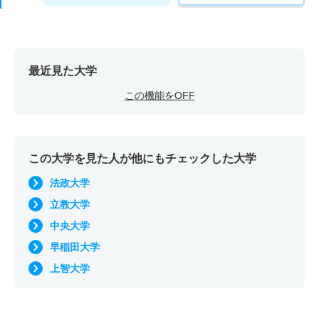
6人
2.50倍
2.20倍
385人
382人
152人
66.30
数学科 一般 ニ 後期日程
2人
2.90倍
5.50倍
20人
20人
7人
－
最近見た大学
物理学科 一般 全学部統一
この機能をOFF
5人
3.30倍
3.20倍
208人
189人
58人
67.80
物理学科 一般 学部別
この大学を見た人が他にもチェックした大学
35人
2.80倍
3.20倍
876人
833人
295人
67
法政大学
物理学科 一般 共テ 前期日程４教科方式
立教大学
6人
2.60倍
2.70倍
553人
553人
209人
68.50
中央大学
物理学科 一般 ニ 後期日程
早稲田大学
2人
3.20倍
7.30倍
32人
32人
10人
－
上智大学