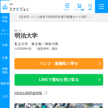
マナビジョン
検索
ログイン
パンフ・願書
【注目!】パンフ請求で2000円分電子図書カードGET
学部
学科
オー
めいじ
キャン
明治大学
私立大学 東京都／神奈川県
先輩
※2026年4月、「政策学科」新設
学費
パンフ・願書取り寄せ
就職
資格
LINEで通知を受け取る
偏差値
WEB出願関連情報
入試