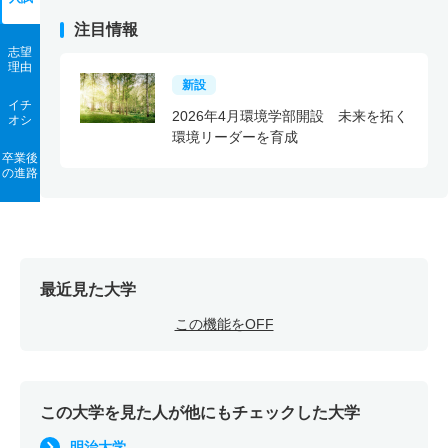
注目情報
志望
理由
新設
イチ
2026年4月環境学部開設 未来を拓く
オシ
環境リーダーを育成
卒業後
の進路
最近見た大学
この機能をOFF
この大学を見た人が他にもチェックした大学
明治大学