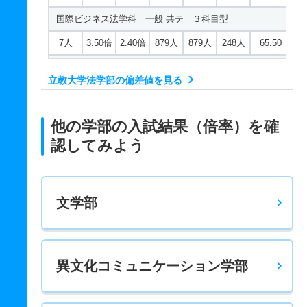
国際ビジネス法学科 一般 共テ ３科目型
7人
3.50倍
2.40倍
879人
879人
248人
65.50
国際ビジネス法学科 一般 共テ ６科目型
立教大学法学部の偏差値を見る
7人
2.20倍
2.10倍
42人
42人
19人
70.20
政治学科 一般 政治
他の学部の入試結果（倍率）を確
58人
3.80倍
2.60倍
801人
750人
200人
65
認してみよう
政治学科 一般 共テ ３科目型
9人
3.90倍
2.40倍
806人
806人
205人
66.20
文学部
政治学科 一般 共テ ６科目型
9人
2.40倍
2.20倍
94人
94人
40人
69.80
異文化コミュニケーション学部