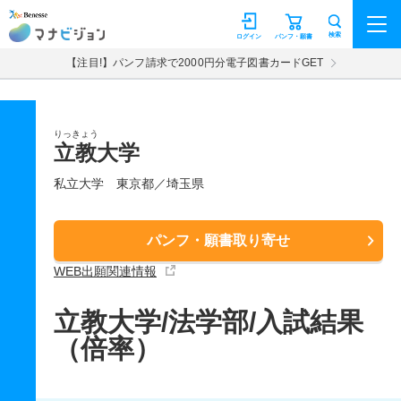
マナビジョン
検索
ログイン
パンフ・願書
【注目!】パンフ請求で2000円分電子図書カードGET
りっきょう
立教大学
私立大学
東京都／埼玉県
パンフ・願書取り寄せ
WEB出願関連情報
立教大学/法学部/入試結果
（倍率）