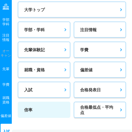
大学トップ
学部
学科
学部・学科
注目情報
注目
情報
先輩体験記
学費
オー
キャン
先輩
就職・資格
偏差値
学費
入試
合格発表日
就職
資格
合格最低点・平均
倍率
点
偏差値
入試