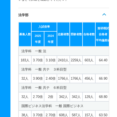
法学部
入試倍率
進研模試
募集人数
志願者数
受験者数
合格者数
合格者
2025
2024
平均偏差値
年度
年度
法学科 一般 法
183人
3.70倍
3.10倍
2410人
2259人
603人
64.40
法学科 一般 共テ ３科目型
32人
3.90倍
2.40倍
1766人
1766人
456人
66.90
法学科 一般 共テ ６科目型
32人
2.70倍
2倍
342人
342人
129人
68.80
国際ビジネス法学科 一般 国際ビジネス
38人
3.70倍
2.70倍
608人
587人
157人
63.50