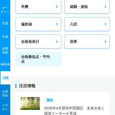
学費
就職・資格
オー
キャン
先輩
偏差値
入試
学費
合格発表日
倍率
就職
資格
合格最低点・平均
点
偏差値
入試
注目情報
志望
理由
新設
イチ
2026年4月環境学部開設 未来を拓く
オシ
環境リーダーを育成