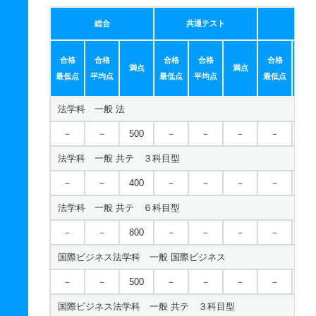
総合
共通テスト
個別
合格
合格
合格
合格
合格
合
満点
満点
最低点
平均点
最低点
平均点
最低点
平均
法学科 一般 法
－
－
500
－
－
－
－
－
法学科 一般 共テ ３科目型
－
－
400
－
－
－
－
－
法学科 一般 共テ ６科目型
－
－
800
－
－
－
－
－
国際ビジネス法学科 一般 国際ビジネス
－
－
500
－
－
－
－
－
国際ビジネス法学科 一般 共テ ３科目型