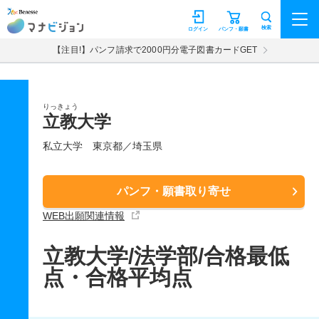
マナビジョン
検索
ログイン
パンフ・願書
【注目!】パンフ請求で2000円分電子図書カードGET
りっきょう
立教大学
私立大学
東京都／埼玉県
パンフ・願書取り寄せ
WEB出願関連情報
立教大学/法学部/合格最低
点・合格平均点