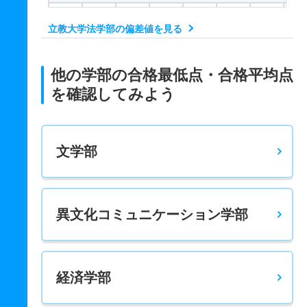
－
－
400
－
－
－
－
－
立教大学法学部の偏差値を見る
国際ビジネス法学科 一般 共テ ６科目型
－
－
800
－
－
－
－
－
他の学部の合格最低点・合格平均点
政治学科 一般 政治
を確認してみよう
－
－
500
－
－
－
－
－
政治学科 一般 共テ ３科目型
文学部
－
－
400
－
－
－
－
－
政治学科 一般 共テ ６科目型
－
－
800
－
－
－
－
－
異文化コミュニケーション学部
経済学部