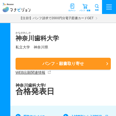
マナビジョン
検索
ログイン
パンフ・願書
【注目!】パンフ請求で2000円分電子図書カードGET
かながわしか
神奈川歯科大学
私立大学
神奈川県
パンフ・願書取り寄せ
WEB出願関連情報
神奈川歯科大学/
合格発表日