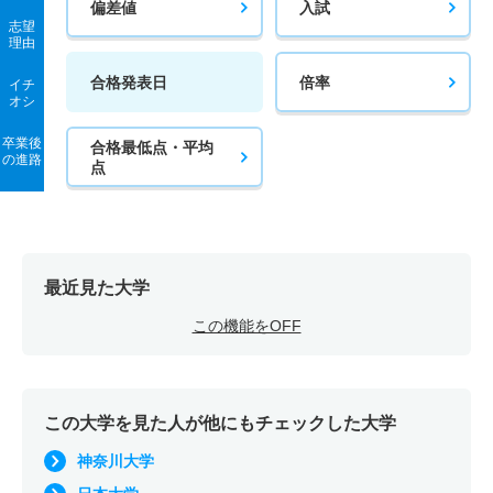
偏差値
入試
志望
理由
合格発表日
倍率
イチ
オシ
卒業後
合格最低点・平均
の進路
点
最近見た大学
この機能をOFF
この大学を見た人が他にもチェックした大学
神奈川大学