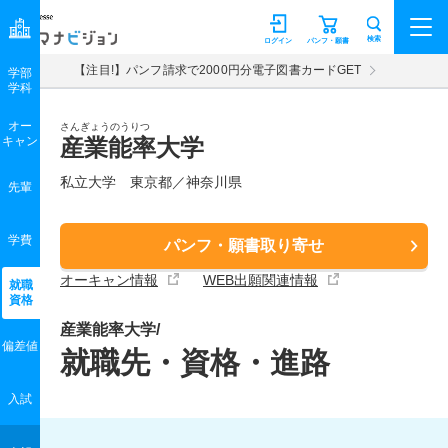
マナビジョン
検索
ログイン
パンフ・願書
【注目!】パンフ請求で2000円分電子図書カードGET
学部
学科
オー
さんぎょうのうりつ
キャン
産業能率大学
私立大学 東京都／神奈川県
先輩
学費
パンフ・願書取り寄せ
オーキャン情報
WEB出願関連情報
就職
資格
産業能率大学/
偏差値
就職先・資格・進路
入試