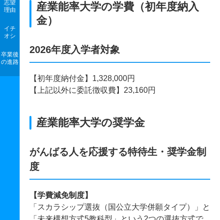
志望
産業能率大学の学費（初年度納入
理由
金）
イチ
オシ
2026年度入学者対象
卒業後
の進路
【初年度納付金】1,328,000円
【上記以外に委託徴収費】23,160円
産業能率大学の奨学金
がんばる人を応援する特待生・奨学金制
度
【学費減免制度】
「スカラシップ選抜（国公立大学併願タイプ）」と
「未来構想方式5教科型」という2つの選抜方式で