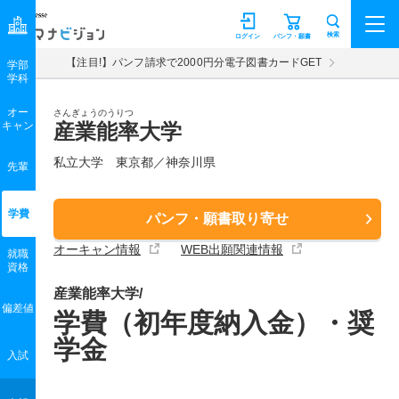
マナビジョン
検索
ログイン
パンフ・願書
【注目!】パンフ請求で2000円分電子図書カードGET
学部
学科
オー
さんぎょうのうりつ
キャン
産業能率大学
私立大学 東京都／神奈川県
先輩
学費
パンフ・願書取り寄せ
オーキャン情報
WEB出願関連情報
就職
資格
産業能率大学/
偏差値
学費（初年度納入金）・奨
学金
入試