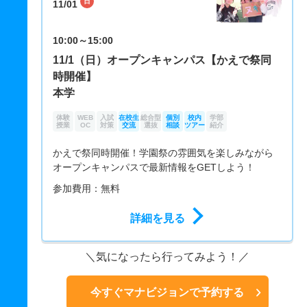
日
11/01
10:00～15:00
11/1（日）オープンキャンパス【かえで祭同
時開催】
本学
体験
WEB
入試
在校生
総合型
個別
校内
学部
授業
OC
対策
交流
選抜
相談
ツアー
紹介
かえで祭同時開催！学園祭の雰囲気を楽しみながら
オープンキャンパスで最新情報をGETしよう！
参加費用：無料
詳細を見る
気になったら行ってみよう！
今すぐマナビジョンで予約する