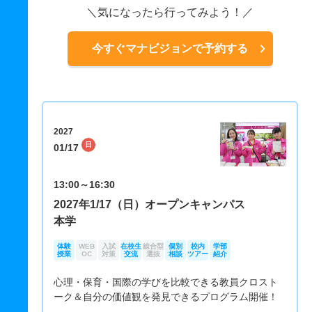
気になったら行ってみよう！
今すぐマナビジョンで予約する
2027
日
01/17
13:00～16:30
2027年1/17（日）オープンキャンパス
本学
体験
WEB
入試
在校生
総合型
個別
校内
学部
授業
OC
対策
交流
選抜
相談
ツアー
紹介
心理・保育・国際の学びを比較できる教員クロスト
ーク＆自分の価値観を発見できるプログラム開催！