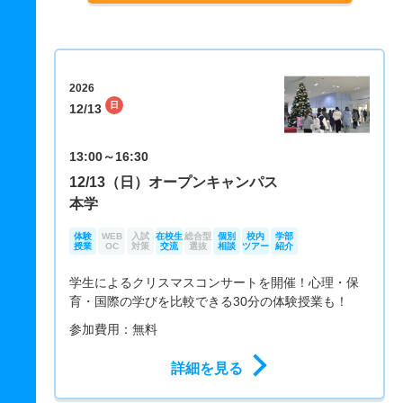
2026
日
12/13
13:00～16:30
12/13（日）オープンキャンパス
本学
体験
WEB
入試
在校生
総合型
個別
校内
学部
授業
OC
対策
交流
選抜
相談
ツアー
紹介
学生によるクリスマスコンサートを開催！心理・保
育・国際の学びを比較できる30分の体験授業も！
参加費用：無料
詳細を見る