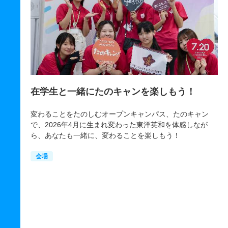
かる！
在学生と一緒にたのキャンを楽しもう！
じ
問
変わることをたのしむオープンキャンパス、たのキャン
で、2026年4月に生まれ変わった東洋英和を体感しなが
入
ら、あなたも一緒に、変わることを楽しもう！
の興味や
も
になりま
在
会場
す
に来ませ
「
き
モ
け