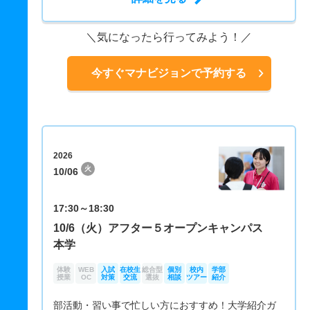
気になったら行ってみよう！
今すぐマナビジョンで予約する
2026
火
10/06
17:30～18:30
10/6（火）アフター５オープンキャンパス
本学
体験
WEB
入試
在校生
総合型
個別
校内
学部
授業
OC
対策
交流
選抜
相談
ツアー
紹介
部活動・習い事で忙しい方におすすめ！大学紹介ガ