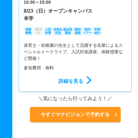
10:00～15:00
8/23（日）オープンキャンパス
本学
体験
WEB
入試
在校生
総合型
個別
校内
学部
授業
OC
対策
交流
選抜
相談
ツアー
紹介
保育士・幼稚園の先生として活躍する先輩によるス
ペシャルトークライブ、入試対策講座、体験授業な
ど開催！
参加費用：無料
詳細を見る
気になったら行ってみよう！
今すぐマナビジョンで予約する