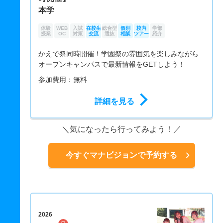
本学
体験
WEB
入試
在校生
総合型
個別
校内
学部
授業
OC
対策
交流
選抜
相談
ツアー
紹介
かえで祭同時開催！学園祭の雰囲気を楽しみながら
オープンキャンパスで最新情報をGETしよう！
参加費用：無料
詳細を見る
気になったら行ってみよう！
今すぐマナビジョンで予約する
2026