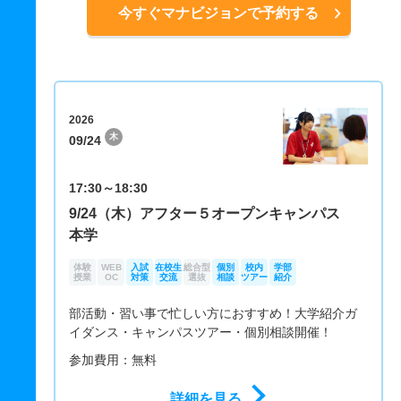
今すぐマナビジョンで予約する
2026
木
09/24
17:30～18:30
9/24（木）アフター５オープンキャンパス
本学
体験
WEB
入試
在校生
総合型
個別
校内
学部
授業
OC
対策
交流
選抜
相談
ツアー
紹介
部活動・習い事で忙しい方におすすめ！大学紹介ガ
イダンス・キャンパスツアー・個別相談開催！
参加費用：無料
詳細を見る