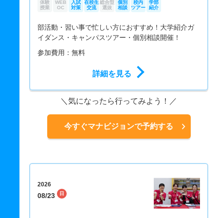
体験
WEB
入試
在校生
総合型
個別
校内
学部
授業
OC
対策
交流
選抜
相談
ツアー
紹介
部活動・習い事で忙しい方におすすめ！大学紹介ガ
イダンス・キャンパスツアー・個別相談開催！
参加費用：無料
詳細を見る
気になったら行ってみよう！
今すぐマナビジョンで予約する
2026
日
08/23