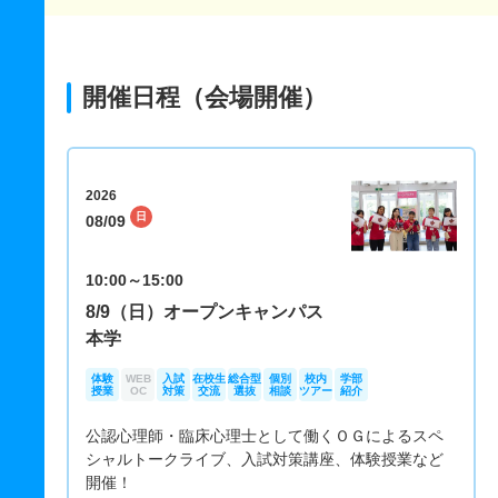
開催日程（会場開催）
2026
日
08/09
10:00～15:00
8/9（日）オープンキャンパス
本学
体験
WEB
入試
在校生
総合型
個別
校内
学部
授業
OC
対策
交流
選抜
相談
ツアー
紹介
公認心理師・臨床心理士として働くＯＧによるスペ
シャルトークライブ、入試対策講座、体験授業など
開催！