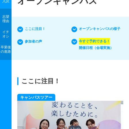
オープンキャンパス
入試
志望
理由
ここに注目！
オープンキャンパスの様子
イチ
オシ
今すぐ予約できる！
参加者の声
卒業後
開催日程（会場実施）
の進路
ここに注目！
キャンパスツアー