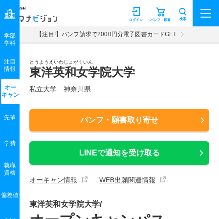
マナビジョン
検索
ログイン
パンフ・願書
【注目!】パンフ請求で2000円分電子図書カードGET
学部
学科
注目
とうようえいわじょがくいん
情報
東洋英和女学院大学
オー
私立大学 神奈川県
キャン
先輩
パンフ・願書取り寄せ
学費
LINEで通知を受け取る
就職
資格
オーキャン情報
WEB出願関連情報
偏差値
東洋英和女学院大学/