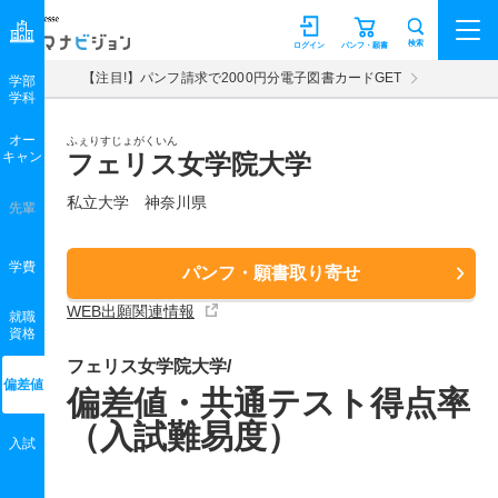
マナビジョン
検索
ログイン
パンフ・願書
【注目!】パンフ請求で2000円分電子図書カードGET
学部
学科
オー
ふぇりすじょがくいん
キャン
フェリス女学院大学
私立大学 神奈川県
先輩
学費
パンフ・願書取り寄せ
WEB出願関連情報
就職
資格
フェリス女学院大学/
偏差値
偏差値・共通テスト得点率
（入試難易度）
入試