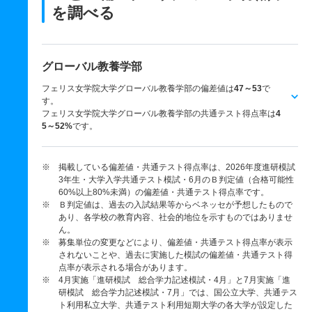
を調べる
グローバル教養学部
フェリス女学院大学グローバル教養学部の偏差値は
47～53
で
す。
フェリス女学院大学グローバル教養学部の共通テスト得点率は
4
5～52%
です。
※ 掲載している偏差値・共通テスト得点率は、2026年度進研模試
3年生・大学入学共通テスト模試・6月のＢ判定値（合格可能性
60%以上80%未満）の偏差値・共通テスト得点率です。
※ Ｂ判定値は、過去の入試結果等からベネッセが予想したもので
あり、各学校の教育内容、社会的地位を示すものではありませ
ん。
※ 募集単位の変更などにより、偏差値・共通テスト得点率が表示
されないことや、過去に実施した模試の偏差値・共通テスト得
点率が表示される場合があります。
※ 4月実施「進研模試 総合学力記述模試・4月」と7月実施「進
研模試 総合学力記述模試・7月」では、国公立大学、共通テス
ト利用私立大学、共通テスト利用短期大学の各大学が設定した