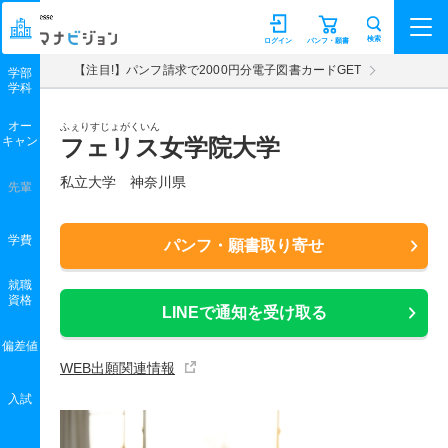
マナビジョン
検索
ログイン
パンフ・願書
【注目!】パンフ請求で2000円分電子図書カードGET
学部
学科
オー
ふぇりすじょがくいん
キャン
フェリス女学院大学
私立大学 神奈川県
先輩
学費
パンフ・願書取り寄せ
就職
資格
LINEで通知を受け取る
偏差値
WEB出願関連情報
入試