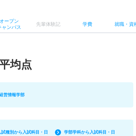
オー
プン
先輩
体験記
学費
就職
・
資
キャン
パス
平均点
経営情報学部
入試種別から入試科目・日
学部学科から入試科目・日