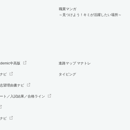
職業マンガ
～見つけよう！キミが活躍したい場所～
ademic中高版
進路マップ マナトレ
ナビ
タイピング
志望理由書ナビ
ート／入試結果／合格ライン
ナビ