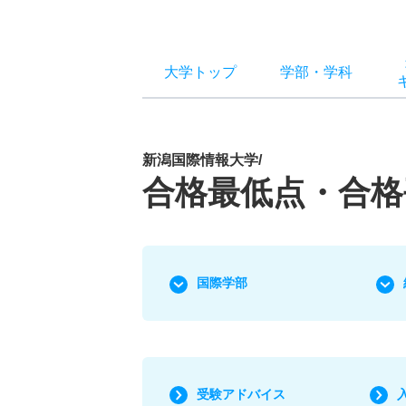
大学トップ
学部
・
学科
新潟国際情報大学/
合格最低点・合格
国際学部
受験アドバイス