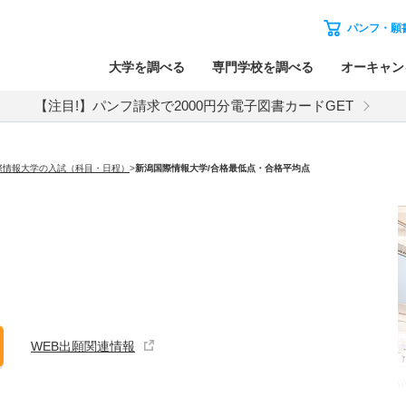
パンフ・願
大学を調べる
専門学校を調べる
オーキャン
【注目!】パンフ請求で2000円分電子図書カードGET
際情報大学の入試（科目・日程）
>
新潟国際情報大学
/合格最低点・合格平均点
WEB出願関連情報