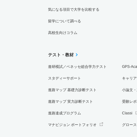
気になる項目で大学を比較する
留学について調べる
高校生向けコラム
テスト・教材
進研模試／ベネッセ総合学力テスト
GPS-Ac
スタディーサポート
キャリア
進路マップ 基礎力診断テスト
小論文・
進路マップ 実力診断テスト
受験レポ
進路達成プログラム
Classi
マナビジョン ポートフォリオ
グロース