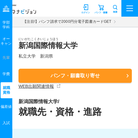
マナビジョン
検索
ログイン
パンフ・願書
【注目!】パンフ請求で2000円分電子図書カードGET
学部
学科
オー
にいがたこくさいじょうほう
キャン
新潟国際情報大学
私立大学 新潟県
先輩
学費
パンフ・願書取り寄せ
WEB出願関連情報
就職
資格
新潟国際情報大学/
偏差値
就職先・資格・進路
入試