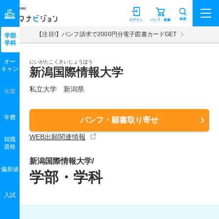
マナビジョン
検索
ログイン
パンフ・願書
【注目!】パンフ請求で2000円分電子図書カードGET
学部
学科
オー
にいがたこくさいじょうほう
キャン
新潟国際情報大学
私立大学 新潟県
先輩
学費
パンフ・願書取り寄せ
WEB出願関連情報
就職
資格
新潟国際情報大学/
偏差値
学部・学科
入試