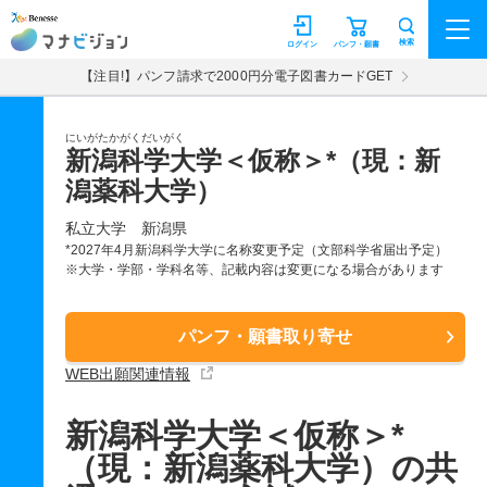
マナビジョン
検索
ログイン
パンフ・願書
【注目!】パンフ請求で2000円分電子図書カードGET
にいがたかがくだいがく
新潟科学大学＜仮称＞*（現：新
潟薬科大学）
私立大学
新潟県
*2027年4月新潟科学大学に名称変更予定（文部科学省届出予定）
※大学・学部・学科名等、記載内容は変更になる場合があります
パンフ・願書取り寄せ
WEB出願関連情報
新潟科学大学＜仮称＞*
（現：新潟薬科大学）の共