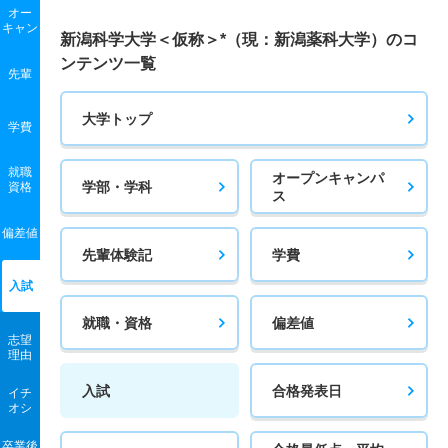
オー
キャン
新潟科学大学＜仮称＞*（現：新潟薬科大学）のコ
ンテンツ一覧
先輩
大学トップ
学費
就職
オープンキャンパ
学部・学科
資格
ス
偏差値
先輩体験記
学費
入試
就職・資格
偏差値
志望
理由
入試
合格発表日
イチ
オシ
卒業後